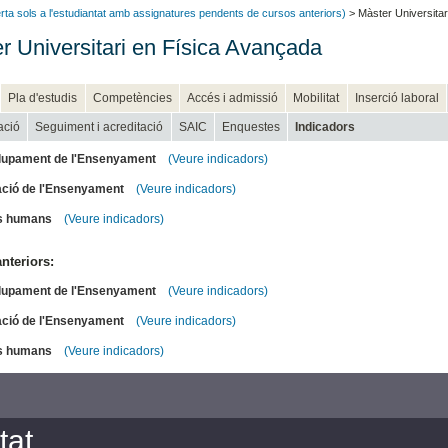
ferta sols a l'estudiantat amb assignatures pendents de cursos anteriors)
> Màster Universitar
r Universitari en Física Avançada
Pla d'estudis
Competències
Accés i admissió
Mobilitat
Inserció laboral
ació
Seguiment i acreditació
SAIC
Enquestes
Indicadors
upament de l'Ensenyament
(Veure indicadors)
ació de l'Ensenyament
(Veure indicadors)
s humans
(Veure indicadors)
nteriors:
upament de l'Ensenyament
(Veure indicadors)
ació de l'Ensenyament
(Veure indicadors)
s humans
(Veure indicadors)
tat