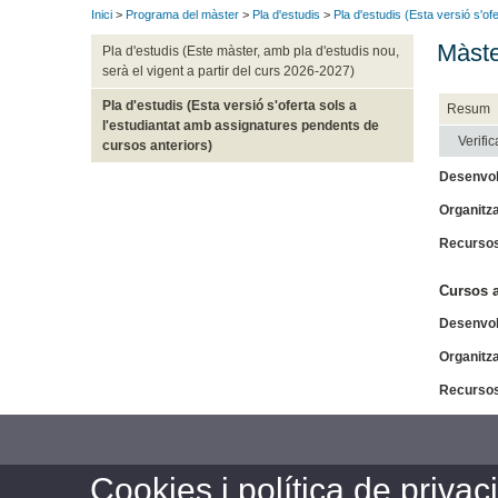
Inici
>
Programa del màster
>
Pla d'estudis
>
Pla d'estudis (Esta versió s'o
Màste
Pla d'estudis (Este màster, amb pla d'estudis nou,
serà el vigent a partir del curs 2026-2027)
Pla d'estudis (Esta versió s'oferta sols a
Resum
l'estudiantat amb assignatures pendents de
Verific
cursos anteriors)
Desenvol
Organitz
Recurso
Cursos a
Desenvol
Organitz
Recurso
Cookies i política de privaci