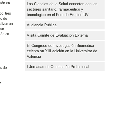
ción en
Las Ciencias de la Salud conectan con los
sectores sanitario, farmacéutico y
o, tres
tecnológico en el Foro de Empleo UV
so de
alizar un
Audiencia Pública
 se
médica
Visita Comité de Evaluación Externa
El Congreso de Investigación Biomédica
celebra su XIII edición en la Universitat de
València
I Jornadas de Orientación Profesional
os de
!