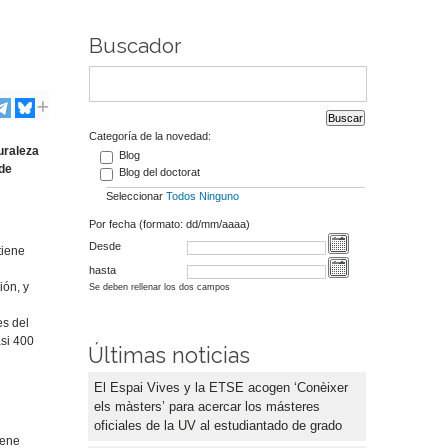
Buscador
Categoría de la novedad:
uraleza
Blog
nde
Blog del doctorat
Seleccionar
Todos
Ninguno
Por fecha (formato: dd/mm/aaaa)
Desde
tiene
hasta
ión, y
Se deben rellenar los dos campos
es del
asi 400
Últimas noticias
El Espai Vives y la ETSE acogen ‘Conèixer
els màsters’ para acercar los másteres
oficiales de la UV al estudiantado de grado
iene