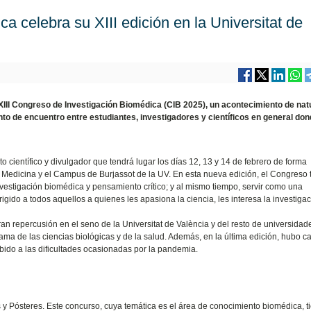
a celebra su XIII edición en la Universitat de
 XIII Congreso de Investigación Biomédica (CIB 2025), un acontecimiento de nat
punto de encuentro entre estudiantes, investigadores y científicos en general do
 científico y divulgador que tendrá lugar los días 12, 13 y 14 de febrero de forma
e Medicina y el Campus de Burjassot de la UV. En esta nueva edición, el Congreso 
vestigación biomédica y pensamiento crítico; y al mismo tiempo, servir como una
gido a todos aquellos a quienes les apasiona la ciencia, les interesa la investigac
an repercusión en el seno de la Universitat de València y del resto de universidad
ama de las ciencias biológicas y de la salud. Además, en la última edición, hubo c
bido a las dificultades ocasionadas por la pandemia.
 Pósteres. Este concurso, cuya temática es el área de conocimiento biomédica, t