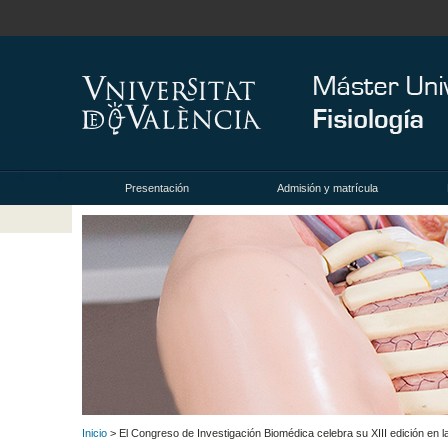
Presentación
Admisión y matrícula
Inicio
> El Congreso de Investigación Biomédica celebra su XIII edición en la