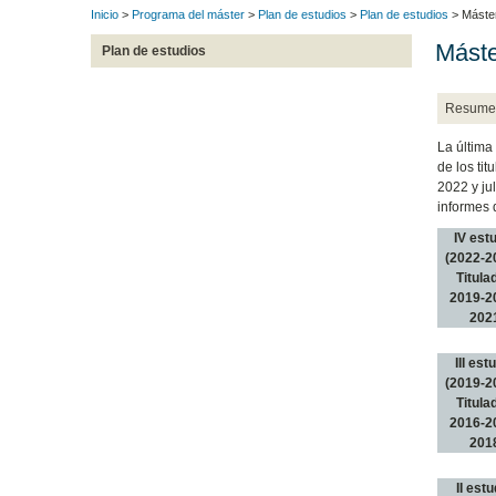
Inicio
>
Programa del máster
>
Plan de estudios
>
Plan de estudios
> Máster
Máste
Plan de estudios
Resume
La última
de los ti
2022 y ju
informes 
IV est
(2022-2
Titula
2019-2
202
III est
(2019-2
Titula
2016-2
201
II estu