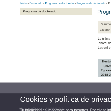
Inicio
>
Doctorado
>
Programa de doctorado
>
Programa de doctorado
> Pr
Progr
Programa de doctorado
Resume
Calidad
La última
laboral d
Las entre
II estu
(2024
Egres
2018-2
Cookies y política de priva
Tu privacidad es importante para nosotros. Por ello te i