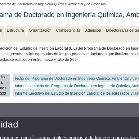
ograma de Doctorado en Ingeniería Química, Ambiental y de Procesos
ama de Doctorado en Ingeniería Química, Amb
n
Estructura
Organización
Competencias
Admisión
Directores/as de te
 edición del Estudio de Inserción Laboral (EIL) del Programa de Doctorado en Inge
e los egresados y las egresadas de los programas de doctorado que finalizaron s
vistas se realizaron entre marzo y julio de 2024.
dio
Ficha del Programa de Doctorado en Ingeniería Química, Ambiental y de
).
Informe completo del Programa de Doctorado en Ingeniería Química, Amb
ados
Informe Ejecutivo del Estudio de Inserción Laboral de los egresados y l
022
cidad
nformamos que utilizamos cookies propias y de terceros para realizar