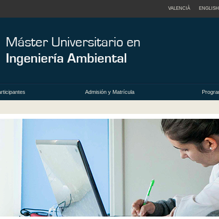
VALENCIÀ
ENGLISH
rticipantes
Admisión y Matrícula
Progra