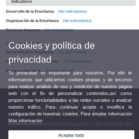
Indicadores
Desarrollo de la Enseñanza
(Ver indicadores)
Organización de la Enseñanza
(Ver indicadores)
Recursos humanos
(Ver indicadores)
Cookies y política de
Cursos anteriores:
Desarrollo de la Enseñanza
(Ver indicadores)
privacidad
Organización de la Enseñanza
(Ver indicadores)
Recursos humanos
(Ver indicadores)
Tu privacidad es importante para nosotros. Por ello te
informamos que utilizamos cookies propias y de terceros
para realizar análisis de uso y medición de nuestra página
web con el fin de personalizar contenidos,así como
proporcionar funcionalidades a las redes sociales o analizar
nuestro tráfico. Para continuar acepta o modifica la
configuración de nuestras cookies. Para ampliar información
Más información
Máster Universitario en Investigación y Uso Racional del
Medicamento
Aceptar todo