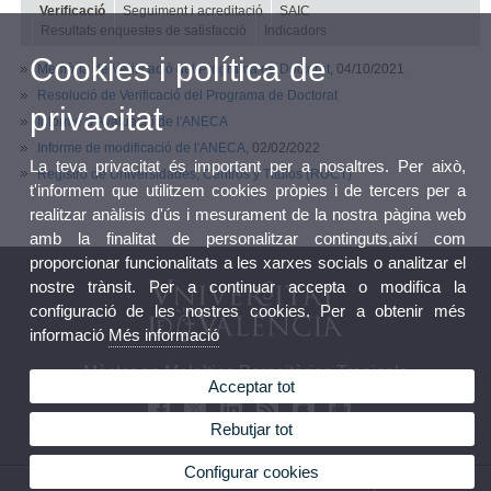
Verificació
Seguiment i acreditació
SAIC
Resultats enquestes de satisfacció
Indicadors
Cookies i política de
Memòria de Verificació del Programa de Doctorat
, 04/10/2021
Resolució de Verificació del Programa de Doctorat
privacitat
Informe d'Avaluació de l'ANECA
Informe de modificació de l'ANECA
, 02/02/2022
La teva privacitat és important per a nosaltres. Per això,
Registro de Universidades, Centros y Títulos (RUCT)
t'informem que utilitzem cookies pròpies i de tercers per a
realitzar anàlisis d'ús i mesurament de la nostra pàgina web
amb la finalitat de personalitzar continguts,així com
proporcionar funcionalitats a les xarxes socials o analitzar el
nostre trànsit. Per a continuar accepta o modifica la
configuració de les nostres cookies. Per a obtenir més
informació
Més informació
Màster en Malalties Parasitàries Tropicals
Acceptar tot
Rebutjar tot
Configurar cookies
© 2026 UV. - Av. Vicent Andrés Estellés, 22, 46100 Burjassot.