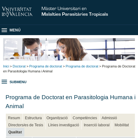
MENÚ
Inici
>
Doctorat
>
Programa de doctorat
>
Programa de doctorat
> Programa de Doctorat
en Parasitologia Humana i Animal
SUBMENU
Programa de Doctorat en Parasitologia Humana i
Animal
Resum
Estructura
Organització
Competències
Admissió
Directors/es de Tesis
Línies investigació
Inserció laboral
Mobilitat
Qualitat