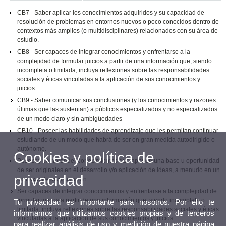
CB7 - Saber aplicar los conocimientos adquiridos y su capacidad de
resolución de problemas en entornos nuevos o poco conocidos dentro de
contextos más amplios (o multidisciplinares) relacionados con su área de
estudio.
CB8 - Ser capaces de integrar conocimientos y enfrentarse a la
complejidad de formular juicios a partir de una información que, siendo
incompleta o limitada, incluya reflexiones sobre las responsabilidades
sociales y éticas vinculadas a la aplicación de sus conocimientos y
juicios.
CB9 - Saber comunicar sus conclusiones (y los conocimientos y razones
últimas que las sustentan) a públicos especializados y no especializados
de un modo claro y sin ambigüedades
CB10 - Poseer las habilidades de aprendizaje que les permitan continuar
estudiando de un modo que habrá de ser en gran medida autodirigido o
autónomo.
Cookies y política de
Poseer y comprender conocimientos que aporten una base u oportunidad
de ser originales en el desarrollo y/o aplicación de ideas, a menudo en un
privacidad
contexto de investigación.
Ser capaces de integrar conocimientos y enfrentarse a la complejidad de
formular juicios a partir de una información que, siendo incompleta o
Tu privacidad es importante para nosotros. Por ello te
limitada, incluya reflexiones sobre las responsabilidades sociales y éticas
informamos que utilizamos cookies propias y de terceros
vinculadas a la aplicación de sus conocimientos y juicios.
para realizar análisis de uso y medición de nuestra página