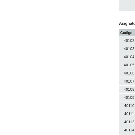
Asignatu
Código
40102
40103
40104
40105
40106
40107
40108
40109
40110
40111
40113
40114