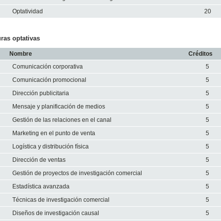
Optatividad
20
ras optativas
Nombre
Créditos
Comunicación corporativa
5
Comunicación promocional
5
Dirección publicitaria
5
Mensaje y planificación de medios
5
Gestión de las relaciones en el canal
5
Marketing en el punto de venta
5
Logística y distribución física
5
Dirección de ventas
5
Gestión de proyectos de investigación comercial
5
Estadística avanzada
5
Técnicas de investigación comercial
5
Diseños de investigación causal
5