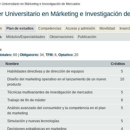
 Universitario en Márketing e Investigación de Mercados
r Universitario en Márketing e Investigación 
n
Plan de estudios
Competencias
Acceso y admisión
Movilidad
Inserc
s
Módulos/Especialidades
Observaciones
Publicación
o
totales:
60 |
Obligatorio:
34
,
TFM:
6
,
Optativo:
20
Nombre
Créditos
Habilidades directivas y de dirección de equipos
5
Diseño del marketing operativo en el lanzamiento de un nuevo
10
producto
Técnicas multivariantes de investigación de mercados
5
Trabajo de fin de máster
6
Análisis avanzado del consumidor y la competencia en el plan
5
de marketing
Simulación y nuevas tecnologías
5
Decisiones estratégicas en marketing
4