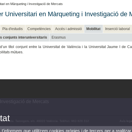
tari en Màrqueting i Investigació de Mercats
r Universitari en Màrqueting i Investigació de 
Pla d'estudis
Competències
Accés i admissió
Mobilitat
Inserció laboral
s conjunts interuniversitaris
Erasmus
 d’un títol conjunt entre la Universitat de València i la Universitat Jaume I de 
ilitats mútues.
Investigació de Mercats
tat
rcats. Avda. Tarongers, s/n. 46022 València. Telèfon: 963 828 312
Avís lega
, t'informem que utilitzem cookies pròpies i de tercers per a realitzar