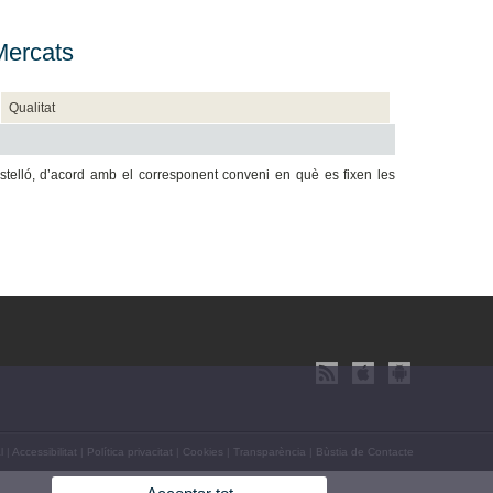
Mercats
Qualitat
Castelló, d’acord amb el corresponent conveni en què es fixen les
l
|
Accessibilitat
|
Política privacitat
|
Cookies
|
Transparència
|
Bùstia de Contacte