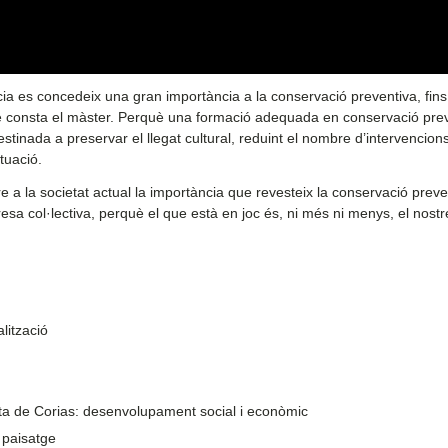
cia es concedeix una gran importància a la conservació preventiva, fins
e què consta el màster. Perquè una formació adequada en conservació pre
stinada a preservar el llegat cultural, reduint el nombre d’intervencion
tuació.
e a la societat actual la importància que revesteix la conservació preven
sa col·lectiva, perquè el que està en joc és, ni més ni menys, el nostr
lització
ta de Corias: desenvolupament social i econòmic
i paisatge