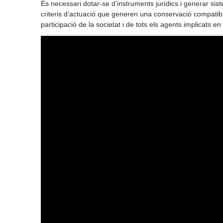
És necessari dotar-se d’instruments jurídics i generar sis
criteris d’actuació que generen una conservació compatible
participació de la societat i de tots els agents implicats e