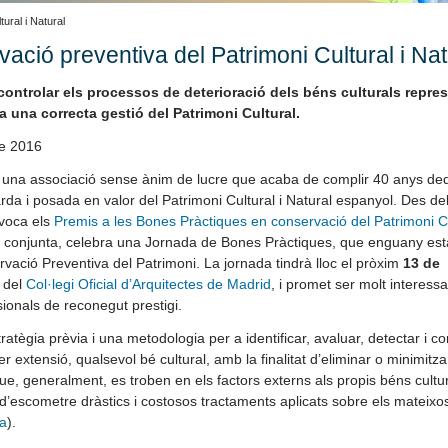
ural i Natural
ació preventiva del Patrimoni Cultural i Nat
controlar els processos de deterioració dels béns culturals repres
 a una correcta gestió del Patrimoni Cultural.
e 2016
una associació sense ànim de lucre que acaba de complir 40 anys ded
rda i posada en valor del Patrimoni Cultural i Natural espanyol. Des de
voca els
Premis a les Bones Pràctiques en conservació del Patrimoni Cu
a conjunta, celebra una Jornada de Bones Pràctiques, que enguany est
vació Preventiva del Patrimoni. La jornada tindrà lloc el pròxim
13 de
 del
Col·legi Oficial d’Arquitectes de Madrid
, i promet ser molt interessa
sionals de reconegut prestigi.
tègia prèvia i una metodologia per a identificar, avaluar, detectar i co
er extensió, qualsevol bé cultural, amb la finalitat d’eliminar o minimitza
e, generalment, es troben en els factors externs als propis béns cultur
at d’escometre dràstics i costosos tractaments aplicats sobre els mateix
va
).