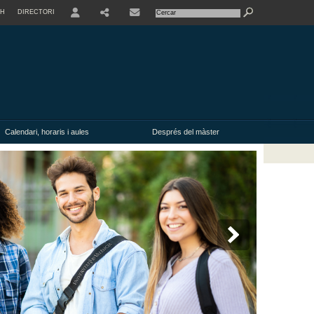
SH
DIRECTORI
USER
Calendari, horaris i aules
Després del màster