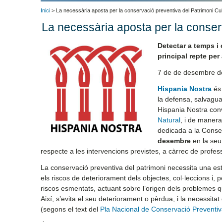
Inici
> La necessària aposta per la conservació preventiva del Patrimoni Cult
La necessària aposta per la conserv
Detectar a temps i 
principal repte per
7 de de desembre d
Hispania Nostra
és 
la defensa, salvagua
Hispania Nostra con
Natural
, i de maner
dedicada a la Conser
desembre
en la seu
respecte a les intervencions previstes, a càrrec de profes
La conservació preventiva del patrimoni necessita una estra
els riscos de deteriorament dels objectes, col·leccions i, p
riscos esmentats, actuant sobre l’origen dels problemes qu
Així, s’evita el seu deteriorament o pèrdua, i la necessit
(segons el text del
Pla Nacional de Conservació Preventi