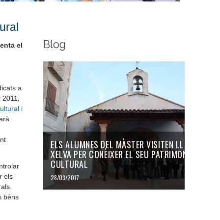
ural
Blog
enta el
icats a
l 2011,
ltural i
arà
nt
ELS ALUMNES DEL MÀSTER VISITEN LLÍRIA I
XELVA PER CONÈIXER EL SEU PATRIMONI
CULTURAL
ntrolar
r els
28/03/2017
als.
os béns