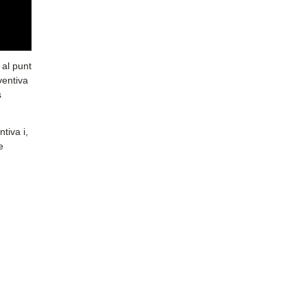
 al punt
ventiva
s
tiva i,
e