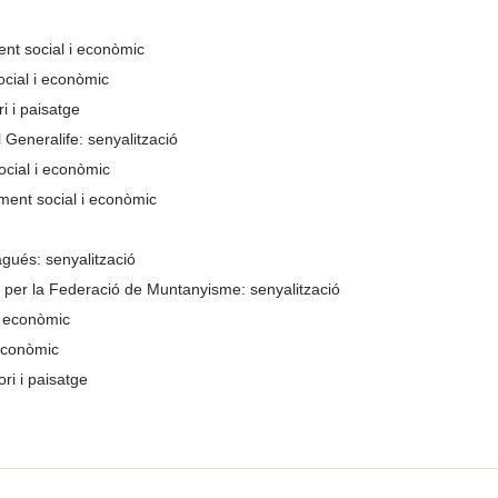
nt social i econòmic
cial i econòmic
i i paisatge
 Generalife: senyalització
cial i econòmic
ament social i econòmic
agués: senyalització
 per la Federació de Muntanyisme: senyalització
i econòmic
 econòmic
ri i paisatge