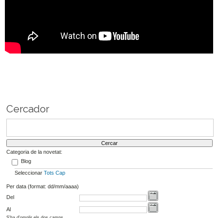
Cercador
Categoria de la novetat:
Blog
Seleccionar
Tots
Cap
Per data (format: dd/mm/aaaa)
Del
Al
S'ha d'omplir els dos camps