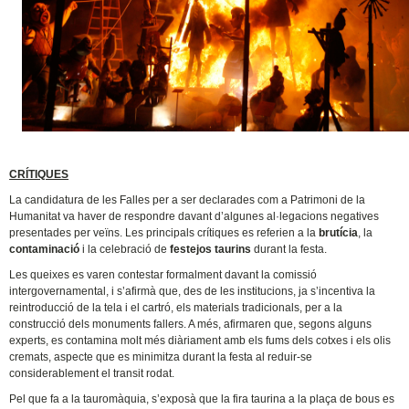
CRÍTIQUES
La candidatura de les Falles per a ser declarades com a Patrimoni de la
Humanitat va haver de respondre davant d’algunes al·legacions negatives
presentades per veïns. Les principals crítiques es referien a la
brutícia
, la
contaminació
i la celebració de
festejos taurins
durant la festa.
Les queixes es varen contestar formalment davant la comissió
intergovernamental, i s’afirmà que, des de les institucions, ja s’incentiva la
reintroducció de la tela i el cartró, els materials tradicionals, per a la
construcció dels monuments fallers. A més, afirmaren que, segons alguns
experts, es contamina molt més diàriament amb els fums dels cotxes i els olis
cremats, aspecte que es minimitza durant la festa al reduir-se
considerablement el transit rodat.
Pel que fa a la tauromàquia, s’exposà que la fira taurina a la plaça de bous es