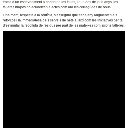
tracta d’un esdeveniment a banda de les falles, i que des de ja fa anys, les
falleres majors no acudeixen a actes com ara les corregudes de bous.
Finalment, respecte a la brutícia, s’assegurà que cada any augmenten els
reforços i la immediatesa dels serveis de neteja, així com les iniciatives per tal
d’estimular la recollida de residus per part de les mateixes comissions falleres.