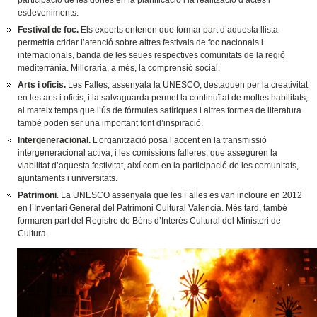
participació de les dones en la planificació i la realització d’actes i
esdeveniments.
Festival de foc.
Els experts entenen que formar part d’aquesta llista
permetria cridar l’atenció sobre altres festivals de foc nacionals i
internacionals, banda de les seues respectives comunitats de la regió
mediterrània. Milloraria, a més, la comprensió social.
Arts i oficis.
Les Falles, assenyala la UNESCO, destaquen per la creativitat
en les arts i oficis, i la salvaguarda permet la continuïtat de moltes habilitats,
al mateix temps que l’ús de fórmules satíriques i altres formes de literatura
també poden ser una important font d’inspiració.
Intergeneracional.
L’organització posa l’accent en la transmissió
intergeneracional activa, i les comissions falleres, que asseguren la
viabilitat d’aquesta festivitat, així com en la participació de les comunitats,
ajuntaments i universitats.
Patrimoni
. La UNESCO assenyala que les Falles es van incloure en 2012
en l’Inventari General del Patrimoni Cultural Valencià. Més tard, també
formaren part del Registre de Béns d’Interés Cultural del Ministeri de
Cultura