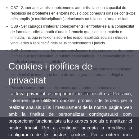
CB7 - Saber aplicar els coneixements adquirits i la seua capacitat de
resolució de problemes en entorns nous o poc coneguts dins de contextos
més amplis (o multidisciplinaris) relacionats amb la seua àrea d'estudi.
CB8 - Ser capaços d'integrar coneixements i enfrontar-se a la complexitat
de formular judicis a partir d'una informació que, sent incompleta o
limitada, incloga reflexions sobre les responsabilitats socials i ètiques
vinculades a l'aplicació dels seus coneixements i judicis.
CB9 - Saber comunicar les seues conclusions (i els coneixements i raons
últimes que les sustenten) a públics especialitzats i no especialitzats d'un
mode clar i sense ambigüitats
Cookies i política de
CB10 - Posseir les habilitats d'aprenentatge que els permeten continuar
estudiant d'un mode que haurà de ser en gran manera autodirigit o
privacitat
autònom.
Posseir i comprendre coneixements que aporten una base o una
La teva privacitat és important per a nosaltres. Per això,
oportunitat per a ser originals en el desenrotllament i/o aplicació d'idees,
sovint en un context d'investigació.
t'informem que utilitzem cookies pròpies i de tercers per a
realitzar anàlisis d'ús i mesurament de la nostra pàgina web
amb la finalitat de personalitzar continguts,així com
proporcionar funcionalitats a les xarxes socials o analitzar el
nostre trànsit. Per a continuar accepta o modifica la
configuració de les nostres cookies. Per a obtenir més