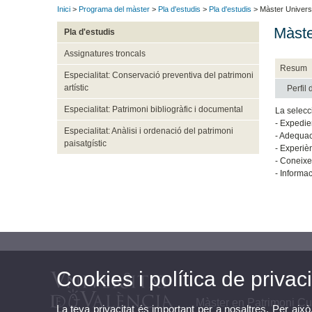
Inici
>
Programa del màster
>
Pla d'estudis
>
Pla d'estudis
> Màster Universita
Màster
Pla d'estudis
Assignatures troncals
Resum
Especialitat: Conservació preventiva del patrimoni
artístic
Perfil
Especialitat: Patrimoni bibliogràfic i documental
La selecci
- Expedie
Especialitat: Anàlisi i ordenació del patrimoni
- Adequac
paisatgístic
- Experièn
- Coneixe
- Informa
Cookies i política de privaci
Màster en Patrimoni Cult
La teva privacitat és important per a nosaltres. Per això