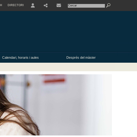
SH
DIRECTORI
USER
Calendari, horaris i aules
Després del màster