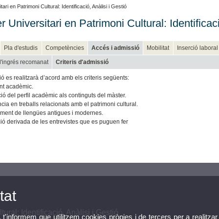
ri en Patrimoni Cultural: Identificació, Anàlisi i Gestió
 Universitari en Patrimoni Cultural: Identificaci
Pla d'estudis
Competències
Accés i admissió
Mobilitat
Inserció laboral
 d'ingrés recomanat
Criteris d'admissió
ó es realitzarà d’acord amb els criteris següents:
nt acadèmic.
ió del perfil acadèmic als continguts del màster.
cia en treballs relacionats amb el patrimoni cultural.
ment de llengües antigues i modernes.
ció derivada de les entrevistes que es puguen fer
tat
ural: Identificació, Anàlisi i Gestió
, t'informem que utilitzem cookies pròpies i de tercers per a realitzar