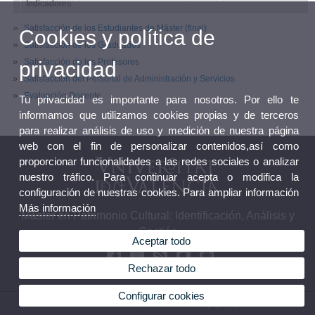
Indicadores
Satisfacción de los Estudiantes de Máster (final)
Cookies y política de
Satisfacción de los Graduados
Satisfacción de los Profesores
privacidad
Satisfacción del Personal de Administración y Servicios
Evaluación Docente
Tu privacidad es importante para nosotros. Por ello te
informamos que utilizamos cookies propias y de terceros
para realizar análisis de uso y medición de nuestra página
web con el fin de personalizar contenidos,así como
proporcionar funcionalidades a las redes sociales o analizar
nuestro tráfico. Para continuar acepta o modifica la
configuración de nuestras cookies. Para ampliar información
Más información
Máster en Patrimonio Cultural: Identificación, Análisis y
Gestión
Aceptar todo
Rechazar todo
Configurar cookies
© 2026 UV. - Avda. Blasco Ibáñez, 28 46010 Valencia (España) Tlf: 96 3864 723