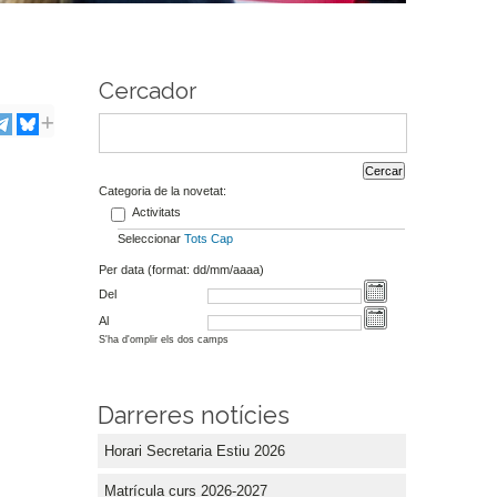
Cercador
Categoria de la novetat:
Activitats
Seleccionar
Tots
Cap
Per data (format: dd/mm/aaaa)
Del
Al
S'ha d'omplir els dos camps
Darreres notícies
Horari Secretaria Estiu 2026
Matrícula curs 2026-2027