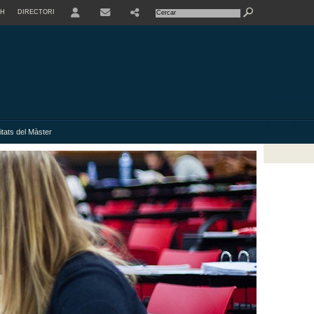
SH
DIRECTORI
USER
itats del Màster