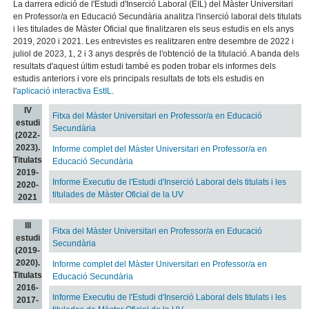
La darrera edició de l'Estudi d'Inserció Laboral (EIL) del Màster Universitari
en Professor/a en Educació Secundària analitza l'inserció laboral dels titulats
i les titulades de Màster Oficial que finalitzaren els seus estudis en els anys
2019, 2020 i 2021. Les entrevistes es realitzaren entre desembre de 2022 i
juliol de 2023, 1, 2 i 3 anys després de l'obtenció de la titulació. A banda dels
resultats d'aquest últim estudi també es poden trobar els informes dels
estudis anteriors i vore els principals resultats de tots els estudis en
l'
aplicació interactiva EstIL
.
IV
Fitxa del Màster Universitari en Professor/a en Educació
estudi
Secundària
(2022-
2023).
Informe complet del Màster Universitari en Professor/a en
Titulats
Educació Secundària
2019-
Informe Executiu de l'Estudi d'Inserció Laboral dels titulats i les
2020-
titulades de Màster Oficial de la UV
2021
III
Fitxa del Màster Universitari en Professor/a en Educació
estudi
Secundària
(2019-
2020).
Informe complet del Màster Universitari en Professor/a en
Titulats
Educació Secundària
2016-
Informe Executiu de l'Estudi d'Inserció Laboral dels titulats i les
2017-