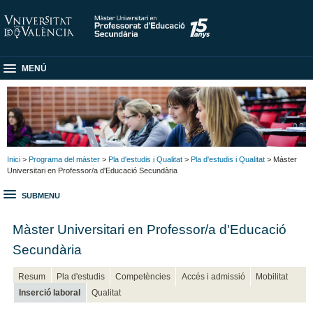
MENÚ
Inici
>
Programa del màster
>
Pla d'estudis i Qualitat
>
Pla d'estudis i Qualitat
> Màster
Universitari en Professor/a d'Educació Secundària
SUBMENU
Màster Universitari en Professor/a d'Educació
Secundària
Resum
Pla d'estudis
Competències
Accés i admissió
Mobilitat
Inserció laboral
Qualitat