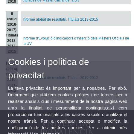
titulades de Màster Oficial de la UV
2018
II
estudi
Informe global de resultats. Titulats 2013-2015
(2016-
2017).
Titulats
Informe d'Evolució d'Indicadors d'Inserció dels Màsters Oficials de
2013-
la UV
2014-
2015
Cookies i política de
I estudi
(2014).
privacitat
Titulats
Informe global de resultats. Titulats 2010-2012
2010-
2011-
La teva privacitat és important per a nosaltres. Per això,
2012
t'informem que utilitzem cookies pròpies i de tercers per a
realitzar anàlisis d'ús i mesurament de la nostra pàgina web
amb la finalitat de personalitzar continguts,així com
proporcionar funcionalitats a les xarxes socials o analitzar el
nostre trànsit. Per a continuar accepta o modifica la
configuració de les nostres cookies. Per a obtenir més