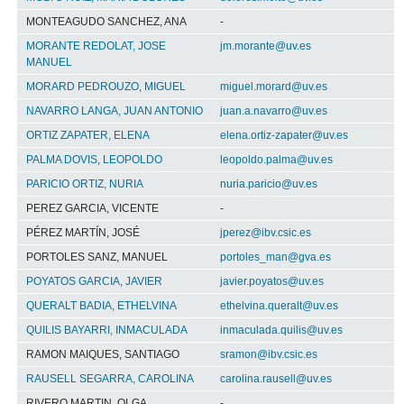
MONTEAGUDO SANCHEZ, ANA
-
MORANTE REDOLAT, JOSE
jm.morante@uv.es
MANUEL
MORARD PEDROUZO, MIGUEL
miguel.morard@uv.es
NAVARRO LANGA, JUAN ANTONIO
juan.a.navarro@uv.es
ORTIZ ZAPATER, ELENA
elena.ortiz-zapater@uv.es
PALMA DOVIS, LEOPOLDO
leopoldo.palma@uv.es
PARICIO ORTIZ, NURIA
nuria.paricio@uv.es
PEREZ GARCIA, VICENTE
-
PÉREZ MARTÍN, JOSÉ
jperez@ibv.csic.es
PORTOLES SANZ, MANUEL
portoles_man@gva.es
POYATOS GARCIA, JAVIER
javier.poyatos@uv.es
QUERALT BADIA, ETHELVINA
ethelvina.queralt@uv.es
QUILIS BAYARRI, INMACULADA
inmaculada.quilis@uv.es
RAMON MAIQUES, SANTIAGO
sramon@ibv.csic.es
RAUSELL SEGARRA, CAROLINA
carolina.rausell@uv.es
RIVERO MARTIN, OLGA
-