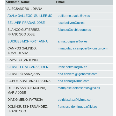
Surname, Name
Email
ALECSANDRU -, DIANA
-
AYALA GALLEGO, GUILLERMO
guillermo.ayala@uv.es
BELLVER PRADAS, JOSE
jose.bellver@uv.es
BLANCO GUTIERREZ,
fblanco@cicbiogune.es
FRANCISCO JOSE
BUIGUES MONFORT, ANNA
anna.buigues@uv.es
CAMPOS GALINDO,
inmaculada.campos@iviomics.com
INMACULADA
CAPALBO , ANTONIO
-
CERVELLÓ ALCARAZ, IRENE
irene.cervello@uv.es
CERVERÓ SANZ, ANA
ana.cervero@igenomix.com
COBO CABAL, ANA CRISTINA
ana.cobo@ivirma.com
DE LOS SANTOS MOLINA,
mariajose.delossantos@ivi.es
MARÍA JOSÉ
DÍAZ GIMENO, PATRICIA
patricia.diaz@ivirma.com
DOMÍNGUEZ HERNÁNDEZ,
francisco.dominguez@ivi.es
FRANCISCO