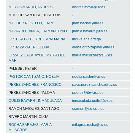
MOYA SIMARRO, ANDRES
andres.moya@uv.es
MULLOR SANJOSÉ, JOSÉ LUIS
-
NACHER ROSELLO, JUAN
juan.nacher@uv.es
NAVARRO LANGA, JUAN ANTONIO
juan.a.navarro@uv.es
ORTEGA GUTIERREZ, ANA MARIA
incliva.ana.ortega
ORTIZ ZAPATER, ELENA
elena.ortiz-zapater@uv.es
ORZAEZ CALATAYUD, MARIA DEL
maria.mar.orzaez@uv.es
MAR
PALESE , PETER
-
PASTOR CANTIZANO, NOELIA
noelia.pastor@uv.es
PEREZ SANCHEZ, FRANCISCO
paco.perez-sanchez@uv.es
PEREZ SANCHEZ, PALOMA
pperez@ibv.cisc.es
QUILIS BAYARRI, INMACULADA
inmaculada.quilis@uv.es
RAMON MAIQUES, SANTIAGO
sramon@ibv.csic.es
RIVERO MARTIN, OLGA
-
ROCHA BARAJAS, MARÍA
milagros.rocha@uv.es
MILAGROS