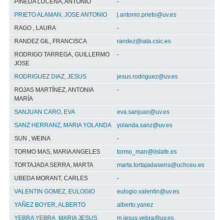
PINEDA LUCENA, ANTONIO
-
PRIETO ALAMAN, JOSE ANTONIO
j.antonio.prieto@uv.es
RAGO , LAURA
-
RANDEZ GIL, FRANCISCA
randez@iata.csic.es
RODRIGO TARREGA, GUILLERMO
-
JOSE
RODRIGUEZ DIAZ, JESUS
jesus.rodriguez@uv.es
ROJAS MARTÍNEZ, ANTONIA
-
MARÍA
SANJUAN CARO, EVA
eva.sanjuan@uv.es
SANZ HERRANZ, MARIA YOLANDA
yolanda.sanz@uv.es
SUN , WEINA
-
TORMO MAS, MARIA ANGELES
tormo_man@iislafe.es
TORTAJADA SERRA, MARTA
marta.tortajadaserra@uchceu.es
UBEDA MORANT, CARLES
-
VALENTIN GOMEZ, EULOGIO
eulogio.valentin@uv.es
YAÑEZ BOYER, ALBERTO
alberto.yanez
YEBRA YEBRA, MARIA JESUS
m.jesus.yebra@uv.es