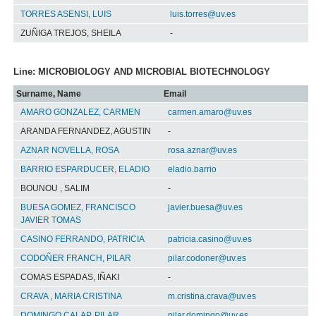
TORRES ASENSI, LUIS
luis.torres@uv.es
ZUÑIGA TREJOS, SHEILA
-
Line: MICROBIOLOGY AND MICROBIAL BIOTECHNOLOGY
Surname, Name
Email
AMARO GONZALEZ, CARMEN
carmen.amaro@uv.es
ARANDA FERNANDEZ, AGUSTIN
-
AZNAR NOVELLA, ROSA
rosa.aznar@uv.es
BARRIO ESPARDUCER, ELADIO
eladio.barrio
BOUNOU , SALIM
-
BUESA GOMEZ, FRANCISCO
javier.buesa@uv.es
JAVIER TOMAS
CASINO FERRANDO, PATRICIA
patricia.casino@uv.es
CODOÑER FRANCH, PILAR
pilar.codoner@uv.es
COMAS ESPADAS, IÑAKI
-
CRAVA , MARIA CRISTINA
m.cristina.crava@uv.es
DOMINGO CALAP, PILAR
pilar.domingo@uv.es