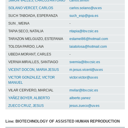
SIMON VALLES, CARLOS ANTONIO
carlos.simon
SOLANO VERCET, CARLOS
carlos.solano@uv.es
SUCH TABOADA, ESPERANZA
such_esp@gva.es
SUN , WEINA
-
TAPIA SECO, NATALIA
ntapia@ibv.csic.es
TARAZON MELGUIZO, ESTEFANIA
estamel86@hotmail.com
TOLOSA PARDO, LAIA
laiatolosa@hotmail.com
UBEDA MORANT, CARLES
-
VERNIA MIRALLES, SANTIAGO
svernia@ibv.csic.es
VICENT DOCON, MARIA JESUS
m.jesus.vicent@uv.es
VICTOR GONZALEZ, VICTOR
victor.victor@uv.es
MANUEL
VILAR CERVERO, MARCIAL
mvilar@ibv.csic.es
YAÑEZ BOYER, ALBERTO
alberto.yanez
ZUECO CRUZ, JESUS
jesus.zueco@uv.es
Line: BIOTECHNOLOGY OF ASSISTED HUMAN REPRODUCTION