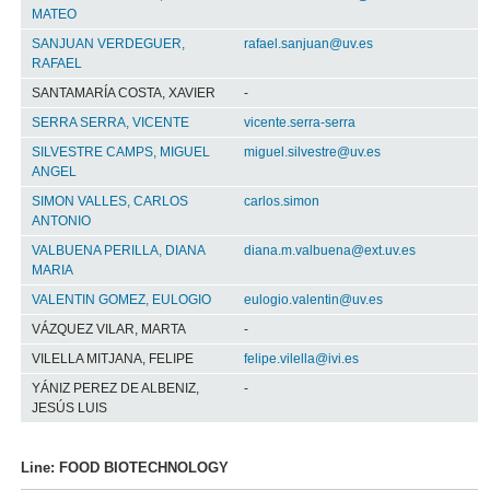
MATEO
SANJUAN VERDEGUER,
rafael.sanjuan@uv.es
RAFAEL
SANTAMARÍA COSTA, XAVIER
-
SERRA SERRA, VICENTE
vicente.serra-serra
SILVESTRE CAMPS, MIGUEL
miguel.silvestre@uv.es
ANGEL
SIMON VALLES, CARLOS
carlos.simon
ANTONIO
VALBUENA PERILLA, DIANA
diana.m.valbuena@ext.uv.es
MARIA
VALENTIN GOMEZ, EULOGIO
eulogio.valentin@uv.es
VÁZQUEZ VILAR, MARTA
-
VILELLA MITJANA, FELIPE
felipe.vilella@ivi.es
YÁNIZ PEREZ DE ALBENIZ,
-
JESÚS LUIS
Line: FOOD BIOTECHNOLOGY