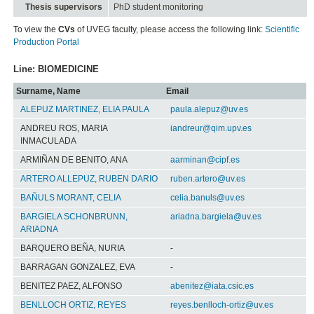
Thesis supervisors
PhD student monitoring
To view the
CVs
of UVEG faculty, please access the following link:
Scientific
Production Portal
Line: BIOMEDICINE
Surname, Name
Email
ALEPUZ MARTINEZ, ELIA PAULA
paula.alepuz@uv.es
ANDREU ROS, MARIA
iandreur@qim.upv.es
INMACULADA
ARMIÑAN DE BENITO, ANA
aarminan@cipf.es
ARTERO ALLEPUZ, RUBEN DARIO
ruben.artero@uv.es
BAÑULS MORANT, CELIA
celia.banuls@uv.es
BARGIELA SCHONBRUNN,
ariadna.bargiela@uv.es
ARIADNA
BARQUERO BEÑA, NURIA
-
BARRAGAN GONZALEZ, EVA
-
BENITEZ PAEZ, ALFONSO
abenitez@iata.csic.es
BENLLOCH ORTIZ, REYES
reyes.benlloch-ortiz@uv.es