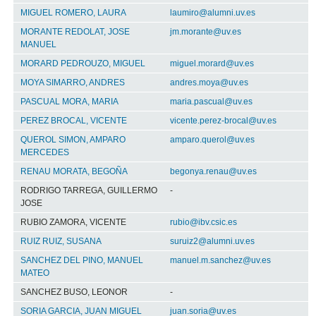
MIGUEL ROMERO, LAURA
laumiro@alumni.uv.es
MORANTE REDOLAT, JOSE
jm.morante@uv.es
MANUEL
MORARD PEDROUZO, MIGUEL
miguel.morard@uv.es
MOYA SIMARRO, ANDRES
andres.moya@uv.es
PASCUAL MORA, MARIA
maria.pascual@uv.es
PEREZ BROCAL, VICENTE
vicente.perez-brocal@uv.es
QUEROL SIMON, AMPARO
amparo.querol@uv.es
MERCEDES
RENAU MORATA, BEGOÑA
begonya.renau@uv.es
RODRIGO TARREGA, GUILLERMO
-
JOSE
RUBIO ZAMORA, VICENTE
rubio@ibv.csic.es
RUIZ RUIZ, SUSANA
suruiz2@alumni.uv.es
SANCHEZ DEL PINO, MANUEL
manuel.m.sanchez@uv.es
MATEO
SANCHEZ BUSO, LEONOR
-
SORIA GARCIA, JUAN MIGUEL
juan.soria@uv.es