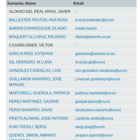
Surname, Name
Email
ALONSO DEL REAL ARIAS, JAVIER
-
BALLESTER FRUTOS, ANA ROSA
a.rosa.ballester@uv.es
BARRIO ESPARDUCER, ELADIO
eladio.barrio
BISQUERT ALCARAZ, RICARDO
ribisal@alumni.uv.es
CASAÑA GINER, VÍCTOR
-
GARCIA RIOS, ESTEFANI
garioses@alumni.uv.es
GIL HERRERO, M LUISA
m.luisa.gil@uv.es
GONZALEZ CANDELAS, LUIS
luis.gonzalez-candelas@uv.es
GUILLAMON NAVARRO, JOSE
j.manuel.guillamon@uv.es
MANUEL
MARTORELL GUEROLA, PATRICIA
patricia.martorell@uv.es
PEREZ MARTINEZ, GASPAR
gaspar.perez@uv.es
PERIS NAVARRO, DAVID
david.peris-navarro@uv.es
PRIETO ALAMAN, JOSE ANTONIO
j.antonio.prieto@uv.es
PUIG TODOLI, SERGI
sergi.puig@uv.es
QUEROL SIMON, AMPARO
amparo.querol@uv.es