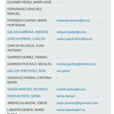
ESCRIBÁ PÉREZ, MARÍA JOSÉ
-
FERNÁNDEZ SÁNCHEZ,
-
MANUEL
FERRERO CHAFER, MARÍA
hortensia.ferrero@ivi.es
HORTENSIA
GALAN ALBIÑANA, AMPARO
amparo.galan@uv.es
GARCIA FERRIS, CARLOS
carlos.garcia.ferris@uv.es
GARCÍA VELASCO, JUAN
-
ANTONIO
GARRIDO GOMEZ, TAMARA
-
GARRIDO PUCHALT, NICOLÁS
nicolas.garrido@ivirma.com
GELLER PORTUGEZ, RON
ron.geller
GONZÁLEZ RAVINA, CRISTINA
-
MARÍA
GRAÑA MONTES, RICARDO
ricardo.grana@uv.es
HERRAIZ RAYA, SONIA
sonia.herraiz
JIMENEZ ALMAZAN, JORGE
jorge.jimenez@igenomix.com
LABARTA DEMUR, MARÍA
elena.labarta@ivi.es