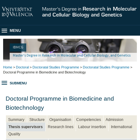
MENU
IBMCG
Master's Degree in Research in Molecular and Cellular Biology, and Genetics
Home
>
Doctoral
>
Doctoratal Studies Programme
>
Doctoratal Studies Programme
>
Doctoral Programme in Biomedicine and Biotechnology
SUBMENU
Doctoral Programme in Biomedicine and
Biotechnology
Summary
Structure
Organisation
Competencies
Admission
Thesis supervisors
Research lines
Labour insertion
International
Quality