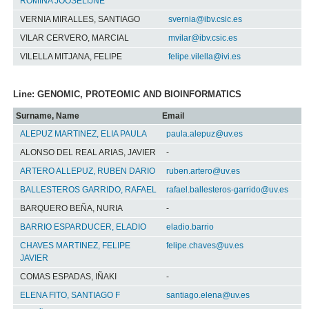
ROMINA JOOSELIJNE
VERNIA MIRALLES, SANTIAGO
svernia@ibv.csic.es
VILAR CERVERO, MARCIAL
mvilar@ibv.csic.es
VILELLA MITJANA, FELIPE
felipe.vilella@ivi.es
Line: GENOMIC, PROTEOMIC AND BIOINFORMATICS
Surname, Name
Email
ALEPUZ MARTINEZ, ELIA PAULA
paula.alepuz@uv.es
ALONSO DEL REAL ARIAS, JAVIER
-
ARTERO ALLEPUZ, RUBEN DARIO
ruben.artero@uv.es
BALLESTEROS GARRIDO, RAFAEL
rafael.ballesteros-garrido@uv.es
BARQUERO BEÑA, NURIA
-
BARRIO ESPARDUCER, ELADIO
eladio.barrio
CHAVES MARTINEZ, FELIPE
felipe.chaves@uv.es
JAVIER
COMAS ESPADAS, IÑAKI
-
ELENA FITO, SANTIAGO F
santiago.elena@uv.es