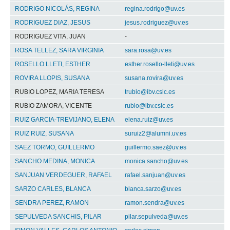
RODRIGO NICOLÁS, REGINA
regina.rodrigo@uv.es
RODRIGUEZ DIAZ, JESUS
jesus.rodriguez@uv.es
RODRIGUEZ VITA, JUAN
-
ROSA TELLEZ, SARA VIRGINIA
sara.rosa@uv.es
ROSELLO LLETI, ESTHER
esther.rosello-lleti@uv.es
ROVIRA LLOPIS, SUSANA
susana.rovira@uv.es
RUBIO LOPEZ, MARIA TERESA
trubio@ibv.csic.es
RUBIO ZAMORA, VICENTE
rubio@ibv.csic.es
RUIZ GARCIA-TREVIJANO, ELENA
elena.ruiz@uv.es
RUIZ RUIZ, SUSANA
suruiz2@alumni.uv.es
SAEZ TORMO, GUILLERMO
guillermo.saez@uv.es
SANCHO MEDINA, MONICA
monica.sancho@uv.es
SANJUAN VERDEGUER, RAFAEL
rafael.sanjuan@uv.es
SARZO CARLES, BLANCA
blanca.sarzo@uv.es
SENDRA PEREZ, RAMON
ramon.sendra@uv.es
SEPULVEDA SANCHIS, PILAR
pilar.sepulveda@uv.es