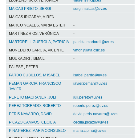
LLORENS RICO, VERONICA
vllorens@cipf.es
MAICAS PRIETO, SERGI
sergi.maicas@uv.es
MAICAS IRIGARAY, MIREN
-
MARCO NOALES, MARIA ESTER
-
MARTÍNEZ RIOS, VERÓNICA
-
MARTORELL GUEROLA, PATRICIA
patricia.martorell@uv.es
MONEDERO GARCÍA, VICENTE
vmon@iata.csic.es
MOUKADIRI , ISMAIL
-
PALESE , PETER
-
PARDO CUBILLOS, M ISABEL
isabel.pardo@uv.es
PEMAN GARCIA, FRANCISCO
javier.peman@uv.es
JAVIER
PERETO MAGRANER, JULI
juli.pereto@uv.es
PEREZ TORRADO, ROBERTO
roberto.perez@uv.es
PERIS NAVARRO, DAVID
david.peris-navarro@uv.es
PICAZO CAMPOS, CECILIA
cecilia.picazo@uv.es
PINA PEREZ, MARIA CONSUELO
maria.c.pina@uv.es