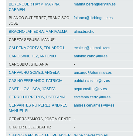
BERENGUER HAYM, MARINA
marina.berenguer@uv.es
CARMEN
BLANCO GUTIERREZ, FRANCISCO
fblanco@cicbiogune.es
JOSE
BRACHO LAPIEDRA, MARIA ALMA
alma.bracho
CABEZA SEGURA, MANUEL
-
CALPENA CORPAS, EDUARDO L.
ecalcor@alumni.uv.es
CANO SANCHEZ, ANTONIO
antonio.cano@uv.es
CAROBBIO , STEFANIA
-
CARVALHO GOMES, ANGELA
ancargo@alumni.uv.es
CASINO FERRANDO, PATRICIA
patricia.casino@uv.es
CASTILLO ALIAGA, JOSEFA
pepa.castillo@uv.es
CERRO HERREROS, ESTEFANIA
estefania.cerro@uv.es
CERVANTES RUIPEREZ, ANDRES
andres.cervantes@uv.es
MANUEL R
CERVERA ZAMORA, JOSE VICENTE
-
CHÁFER DOLZ, BEATRIZ
-
CHAVES MARTINEZ, FELIPE JAVIER
felipe.chaves@uv.es