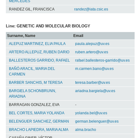
MERCEDES
RANDEZ GIL, FRANCISCA
randez@iata.csic.es
Line: GENETIC AND MOLECULAR BIOLOGY
Surname, Name
Email
ALEPUZ MARTINEZ, ELIA PAULA
paula.alepuz@uv.es
ARTERO ALLEPUZ, RUBEN DARIO
ruben.artero@uv.es
BALLESTEROS GARRIDO, RAFAEL
rafael.ballesteros-garrido@uv.es
BAÑÓ ARACIL, MARIA DEL
m.carmen.bano@uv.es
CARMEN
BARBER SANCHIS, M TERESA
teresa.barber@uv.es
BARGIELA SCHONBRUNN,
ariadna.bargiela@uv.es
ARIADNA
BARRAGAN GONZALEZ, EVA
-
BEL CORTES, MARIA YOLANDA
yolanda.bel@uv.es
BELENGUER SANCHEZ, GERMAN
german.belenguer@uv.es
BRACHO LAPIEDRA, MARIA ALMA
alma.bracho