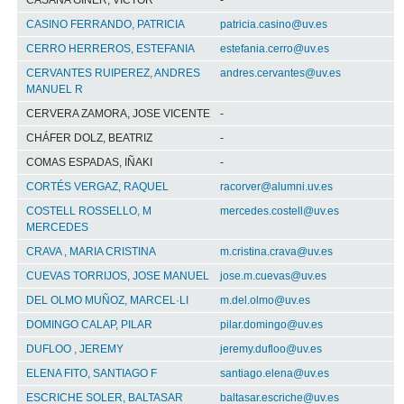
CASAÑA GINER, VÍCTOR
-
CASINO FERRANDO, PATRICIA
patricia.casino@uv.es
CERRO HERREROS, ESTEFANIA
estefania.cerro@uv.es
CERVANTES RUIPEREZ, ANDRES
andres.cervantes@uv.es
MANUEL R
CERVERA ZAMORA, JOSE VICENTE
-
CHÁFER DOLZ, BEATRIZ
-
COMAS ESPADAS, IÑAKI
-
CORTÉS VERGAZ, RAQUEL
racorver@alumni.uv.es
COSTELL ROSSELLO, M
mercedes.costell@uv.es
MERCEDES
CRAVA , MARIA CRISTINA
m.cristina.crava@uv.es
CUEVAS TORRIJOS, JOSE MANUEL
jose.m.cuevas@uv.es
DEL OLMO MUÑOZ, MARCEL·LI
m.del.olmo@uv.es
DOMINGO CALAP, PILAR
pilar.domingo@uv.es
DUFLOO , JEREMY
jeremy.dufloo@uv.es
ELENA FITO, SANTIAGO F
santiago.elena@uv.es
ESCRICHE SOLER, BALTASAR
baltasar.escriche@uv.es