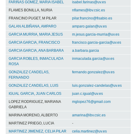
FARIÑAS GOMEZ, MARIA ISABEL
isabel.farinas@uv.es
FLAMES BONILLA, NURIA
nflames@ibv.csic.es
FRANCINO PUGET, M PILAR
pilar.francino@fisabio.es
GALAN ALBIÑANA, AMPARO
amparo.galan@uv.es
GARCIA MURRIA, MARIA JESUS
m.jesus.garcia-murria@uv.es
GARCIA GARCIA, FRANCISCO
francisco.garcia-garcia@uv.es
GARCIA GARCIA, ANA BARBARA
a.barbara.garcia
GARCIA ROBLES, INMACULADA
inmaculada.garcia@uv.es
ROSA
GONZALEZ CANDELAS,
fernando.gonzalez@uv.es
FERNANDO
GONZALEZ CANDELAS, LUIS
luis.gonzalez-candelas@uv.es
IGUAL GARCIA, JUAN CARLOS
juan.c.igual@uv.es
LOPEZ RODRIGUEZ, MARIANA
mglopez76@gmail.com
GABRIELA
MARINA MORENO, ALBERTO
amarina@ibv.csic.es
MARTINEZ PRIEGO, LUCIA
-
MARTINEZ JIMENEZ, CELIA PILAR
celia.martinez@uv.es