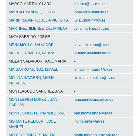
MARCO MARTIN, CLARA
cmarco@ibv.csic.es
MARI ALEXANDRE, JOSEP
joma2@alumni.uv.es
MARIN NAVARRO, JULIA VICTORIA
julia.v.marin@uv.es
MARTINEZ JIMENEZ, CELIA PILAR
celia.martinez@uv.es
MATA GARRIDO, JORGE
-
MENA MOLLA, SALVADOR
salvador.mena@uv.es
MIGUEL ROMERO, LAURA
laumiro@alumni.uv.es
MILLÁN SALVADOR, JOSÉ MARÍA
-
MINGARRO MUÑOZ, ISMAEL
ismael.mingarro@uv.es
MOLINA NAVARRO, MARIA
m.micaela.molina@uv.es
MICAELA
MONTEAGUDO SANCHEZ, ANA
-
MONTESINOS LOPEZ, JUAN
juan.montesinos@uv.es
CARLOS
MONTESINOS FERNANDEZ, PAU
pau.montesinos@uv.es
MORANTE REDOLAT, JOSE
jm.morante@uv.es
MANUEL
MORENO TORRES, MARTA
marta.moreno.torres@uv.es