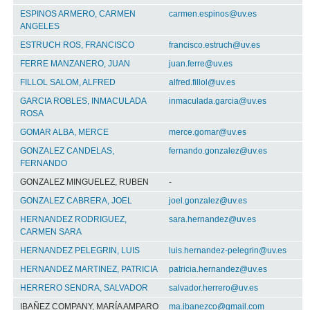
ESPINOS ARMERO, CARMEN
carmen.espinos@uv.es
ANGELES
ESTRUCH ROS, FRANCISCO
francisco.estruch@uv.es
FERRE MANZANERO, JUAN
juan.ferre@uv.es
FILLOL SALOM, ALFRED
alfred.fillol@uv.es
GARCIA ROBLES, INMACULADA
inmaculada.garcia@uv.es
ROSA
GOMAR ALBA, MERCE
merce.gomar@uv.es
GONZALEZ CANDELAS,
fernando.gonzalez@uv.es
FERNANDO
GONZALEZ MINGUELEZ, RUBEN
-
GONZALEZ CABRERA, JOEL
joel.gonzalez@uv.es
HERNANDEZ RODRIGUEZ,
sara.hernandez@uv.es
CARMEN SARA
HERNANDEZ PELEGRIN, LUIS
luis.hernandez-pelegrin@uv.es
HERNANDEZ MARTINEZ, PATRICIA
patricia.hernandez@uv.es
HERRERO SENDRA, SALVADOR
salvador.herrero@uv.es
IBAÑEZ COMPANY, MARÍA AMPARO
ma.ibanezco@gmail.com