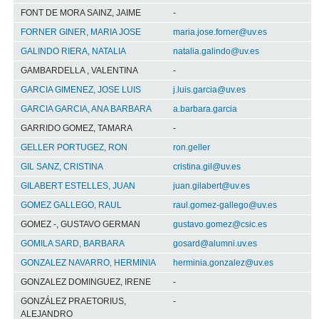
FONT DE MORA SAINZ, JAIME
-
FORNER GINER, MARIA JOSE
maria.jose.forner@uv.es
GALINDO RIERA, NATALIA
natalia.galindo@uv.es
GAMBARDELLA , VALENTINA
-
GARCIA GIMENEZ, JOSE LUIS
j.luis.garcia@uv.es
GARCIA GARCIA, ANA BARBARA
a.barbara.garcia
GARRIDO GOMEZ, TAMARA
-
GELLER PORTUGEZ, RON
ron.geller
GIL SANZ, CRISTINA
cristina.gil@uv.es
GILABERT ESTELLES, JUAN
juan.gilabert@uv.es
GOMEZ GALLEGO, RAUL
raul.gomez-gallego@uv.es
GOMEZ -, GUSTAVO GERMAN
gustavo.gomez@csic.es
GOMILA SARD, BARBARA
gosard@alumni.uv.es
GONZALEZ NAVARRO, HERMINIA
herminia.gonzalez@uv.es
GONZALEZ DOMINGUEZ, IRENE
-
GONZÁLEZ PRAETORIUS,
-
ALEJANDRO