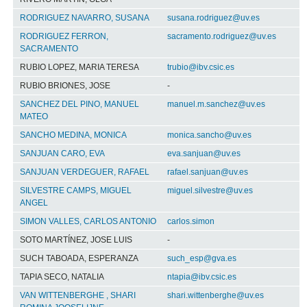
RODRIGUEZ NAVARRO, SUSANA
susana.rodriguez@uv.es
RODRIGUEZ FERRON,
sacramento.rodriguez@uv.es
SACRAMENTO
RUBIO LOPEZ, MARIA TERESA
trubio@ibv.csic.es
RUBIO BRIONES, JOSE
-
SANCHEZ DEL PINO, MANUEL
manuel.m.sanchez@uv.es
MATEO
SANCHO MEDINA, MONICA
monica.sancho@uv.es
SANJUAN CARO, EVA
eva.sanjuan@uv.es
SANJUAN VERDEGUER, RAFAEL
rafael.sanjuan@uv.es
SILVESTRE CAMPS, MIGUEL
miguel.silvestre@uv.es
ANGEL
SIMON VALLES, CARLOS ANTONIO
carlos.simon
SOTO MARTÍNEZ, JOSE LUIS
-
SUCH TABOADA, ESPERANZA
such_esp@gva.es
TAPIA SECO, NATALIA
ntapia@ibv.csic.es
VAN WITTENBERGHE , SHARI
shari.wittenberghe@uv.es