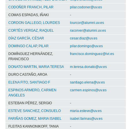
CODOÑER FRANCH, PILAR
pilar.codoner@uv.es
COMAS ESPADAS, IÑAKI
-
CORDON GALLEGO, LOURDES
lourcor@alumni.uv.es
CORTÉS VERGAZ, RAQUEL
racorver@alumni.uv.es
DÍAZ GARCÍA, CÉSAR
cesar.diaz@uv.es
DOMINGO CALAP, PILAR
pilar.domingo@uv.es
DOMÍNGUEZ HERNÁNDEZ,
francisco.dominguez@ivi.es
FRANCISCO
DONATO MARTIN, MARIA TERESA
m.teresa.donato@uv.es
DURO CASTAÑO, AROA
-
ELENA FITO, SANTIAGO F
santiago.elena@uv.es
ESPINOS ARMERO, CARMEN
carmen.espinos@uv.es
ANGELES
ESTEBAN PÉREZ, SERGIO
-
ESTEVE SANCHEZ, CONSUELO
maria.esteve@uv.es
FARIÑAS GOMEZ, MARIA ISABEL
isabel.farinas@uv.es
FLEITAS KANNONIKOFF, TANIA
-