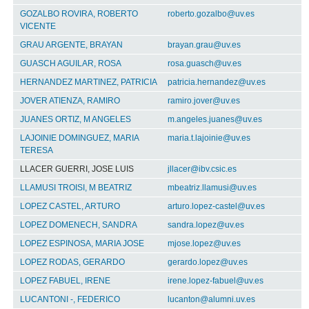
GOZALBO ROVIRA, ROBERTO
roberto.gozalbo@uv.es
VICENTE
GRAU ARGENTE, BRAYAN
brayan.grau@uv.es
GUASCH AGUILAR, ROSA
rosa.guasch@uv.es
HERNANDEZ MARTINEZ, PATRICIA
patricia.hernandez@uv.es
JOVER ATIENZA, RAMIRO
ramiro.jover@uv.es
JUANES ORTIZ, M ANGELES
m.angeles.juanes@uv.es
LAJOINIE DOMINGUEZ, MARIA
maria.t.lajoinie@uv.es
TERESA
LLACER GUERRI, JOSE LUIS
jllacer@ibv.csic.es
LLAMUSI TROISI, M BEATRIZ
mbeatriz.llamusi@uv.es
LOPEZ CASTEL, ARTURO
arturo.lopez-castel@uv.es
LOPEZ DOMENECH, SANDRA
sandra.lopez@uv.es
LOPEZ ESPINOSA, MARIA JOSE
mjose.lopez@uv.es
LOPEZ RODAS, GERARDO
gerardo.lopez@uv.es
LOPEZ FABUEL, IRENE
irene.lopez-fabuel@uv.es
LUCANTONI -, FEDERICO
lucanton@alumni.uv.es