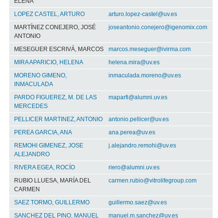
ELENA
LOPEZ CASTEL, ARTURO
arturo.lopez-castel@uv.es
MARTÍNEZ CONEJERO, JOSÉ
joseantonio.conejero@igenomix.com
ANTONIO
MESEGUER ESCRIVÁ, MARCOS
marcos.meseguer@ivirma.com
MIRA APARICIO, HELENA
helena.mira@uv.es
MORENO GIMENO,
inmaculada.moreno@uv.es
INMACULADA
PARDO FIGUEREZ, M. DE LAS
maparfi@alumni.uv.es
MERCEDES
PELLICER MARTINEZ, ANTONIO
antonio.pellicer@uv.es
PEREA GARCIA, ANA
ana.perea@uv.es
REMOHI GIMENEZ, JOSE
j.alejandro.remohi@uv.es
ALEJANDRO
RIVERA EGEA, ROCÍO
riero@alumni.uv.es
RUBIO LLUESA, MARÍA DEL
carmen.rubio@vitrolifegroup.com
CARMEN
SAEZ TORMO, GUILLERMO
guillermo.saez@uv.es
SANCHEZ DEL PINO, MANUEL
manuel.m.sanchez@uv.es