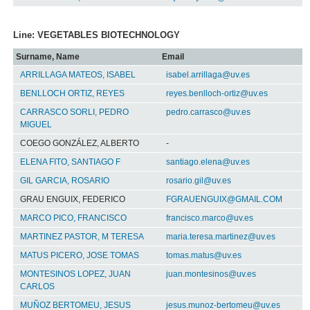
Line: VEGETABLES BIOTECHNOLOGY
Surname, Name
Email
ARRILLAGA MATEOS, ISABEL
isabel.arrillaga@uv.es
BENLLOCH ORTIZ, REYES
reyes.benlloch-ortiz@uv.es
CARRASCO SORLI, PEDRO
pedro.carrasco@uv.es
MIGUEL
COEGO GONZÁLEZ, ALBERTO
-
ELENA FITO, SANTIAGO F
santiago.elena@uv.es
GIL GARCIA, ROSARIO
rosario.gil@uv.es
GRAU ENGUIX, FEDERICO
FGRAUENGUIX@GMAIL.COM
MARCO PICO, FRANCISCO
francisco.marco@uv.es
MARTINEZ PASTOR, M TERESA
maria.teresa.martinez@uv.es
MATUS PICERO, JOSE TOMAS
tomas.matus@uv.es
MONTESINOS LOPEZ, JUAN
juan.montesinos@uv.es
CARLOS
MUÑOZ BERTOMEU, JESUS
jesus.munoz-bertomeu@uv.es