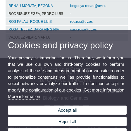
RENAU MORATA, BEGOÑA
begonya.renau@uv.es
RODRIGUEZ EGEA, PEDRO LUIS
-
ROS PALAU, ROQUE LUIS
roc.ros@uv.es
ROSA TELLEZ, SARA VIRGINIA
sara.rosa@uv.es
VÁZQUEZ VILAR, MARTA
-
Cookies and privacy policy
Your privacy is important for us. Therefore, we inform you
that we use our own and third-party cookies to perform
analysis of the use and measurement of our website in order
to personalize content,as well as provide functionalities to
social networks or analyze our traffic. To continue accept or
modify the configuration of our cookies. Get more information
Master's Degree in Research in Molecular and Cellular
More information
Biology, and Genetics
Accept all
Reject all
© 2026 UV. - Master's Degree in Research in Molecular and Cellular Biology and Genetics