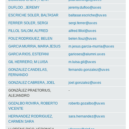
DUFLOO , JEREMY
jeremy.dufloo@uv.es
ESCRICHE SOLER, BALTASAR
baltasar.escriche@uv.es
FERRER SOLER, SERGI
sergi.ferrer@uv.es
FILLOL SALOM, ALFRED
alfred.fillol@uv.es
FOUZ RODRIGUEZ, BELEN
belen.fouz@uv.es
GARCIA MURRIA, MARIA JESUS
m.jesus.garcia-murria@uv.es
GARCIA RIOS, ESTEFANI
garioses@alumni.uv.es
GIL HERRERO, M LUISA
m.luisa.gil@uv.es
GONZALEZ CANDELAS,
fernando.gonzalez@uv.es
FERNANDO
GONZALEZ CABRERA, JOEL
joel.gonzalez@uv.es
GONZÁLEZ PRAETORIUS,
-
ALEJANDRO
GOZALBO ROVIRA, ROBERTO
roberto.gozalbo@uv.es
VICENTE
HERNANDEZ RODRIGUEZ,
sara.hernandez@uv.es
CARMEN SARA