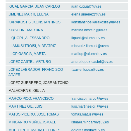
IGUAL GARCIA, JUAN CARLOS
juan.c.igual@uv.es
JIMENEZ MARTI, ELENA
elena.jimenez@uv.es
KARAKOSTIS , KONSTANTINOS
konstantinos.karakostis@uv.es
KIRSTEIN , MARTINA
martina.kirstein@uv.es
LIQUORI , ALESSANDRO
liquori@alumni.uv.es
LLAMUSI TROISI, M BEATRIZ
mbeatriz.llamusi@uv.es
LLOP GARCIA, MARTA
marllop@alumni.uv.es
LOPEZ CASTEL, ARTURO
arturo.lopez-castel@uv.es
LOPEZ LABRADOR, FRANCISCO
f.xavier.lopez@uv.es
JAVIER
LOPEZ GUERRERO, JOSE ANTONIO
-
MALACARNE , GIULIA
-
MARCO PICO, FRANCISCO
francisco.marco@uv.es
MARTINEZ GIL, LUIS
luis.martinez-gil@uv.es
MATUS PICERO, JOSE TOMAS
tomas.matus@uv.es
MINGARRO MUÑOZ, ISMAEL
ismael.mingarro@uv.es
MOLTO RUIZ, MARIA DOLORES
dolores.molto@uv.es