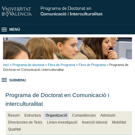
MENÚ
Inici
>
Programa de doctorat
>
Fitxa de Programa
>
Fitxa de Programa
> Programa de
Doctorat en Comunicació i interculturalitat
SUBMENU
Programa de Doctorat en Comunicació i
interculturalitat
Resum
Estructura
Organització
Competències
Admissió
Directors/es de Tesis
Línies investigació
Inserció laboral
Mobilitat
Qualitat