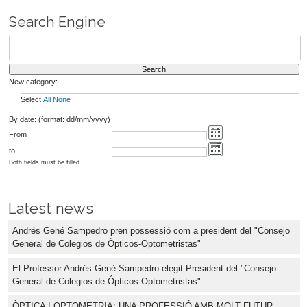
Search Engine
New category:
Select
All
None
By date: (format: dd/mm/yyyy)
From
to
Both fields must be filled
Latest news
Andrés Gené Sampedro pren possessió com a president del "Consejo
General de Colegios de Ópticos-Optometristas"
El Professor Andrés Gené Sampedro elegit President del "Consejo
General de Colegios de Ópticos-Optometristas".
ÒPTICA I OPTOMETRIA: UNA PROFESSIÓ AMB MOLT FUTUR