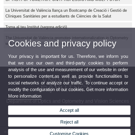
La Universitat de València llança un Bootcamp de Creació i Gestió de
Clíniques Sanitàries per a estudiants de Ciències de la Salut
Torna al teu Institut (segona edició)
The Universitat de València promotes internationalization in Optometry
Cookies and privacy policy
with the Transilvania University of Brașov
Your privacy is important for us. Therefore, we inform you
that we use our own and third-party cookies to perform
analysis of the use and measurement of our website in order
to personalize content,as well as provide functionalities to
social networks or analyze our traffic. To continue accept or
modify the configuration of our cookies. Get more information
More information
Department of Optics and Optometry and Vision Sciences
Accept all
Reject all
© 2026 UV. - Av. Vicent Andrés Estellés, 19. 46100 Burjassot - Valencia. Spain. Phone: (+34)
Customise Cookies