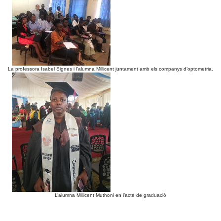
La professora Isabel Signes i l’alumna Millicent juntament amb els companys d’optometria.
L’alumna Millicent Muthoni en l’acte de graduació