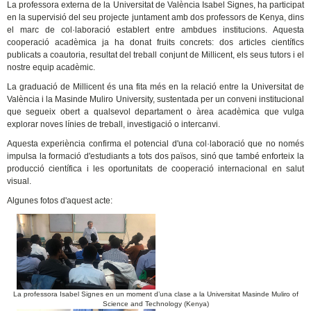
La professora externa de la Universitat de València Isabel Signes, ha participat
en la supervisió del seu projecte juntament amb dos professors de Kenya, dins
el marc de col·laboració establert entre ambdues institucions. Aquesta
cooperació acadèmica ja ha donat fruits concrets: dos articles científics
publicats a coautoria, resultat del treball conjunt de Millicent, els seus tutors i el
nostre equip acadèmic.
La graduació de Millicent és una fita més en la relació entre la Universitat de
València i la Masinde Muliro University, sustentada per un conveni institucional
que segueix obert a qualsevol departament o àrea acadèmica que vulga
explorar noves línies de treball, investigació o intercanvi.
Aquesta experiència confirma el potencial d'una col·laboració que no només
impulsa la formació d'estudiants a tots dos països, sinó que també enforteix la
producció científica i les oportunitats de cooperació internacional en salut
visual.
Algunes fotos d'aquest acte:
La professora Isabel Signes en un moment d’una clase a la Universitat Masinde Muliro of
Science and Technology (Kenya)