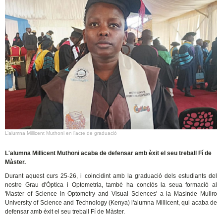
L’alumna Millicent Muthoni en l’acte de graduació
L'alumna Millicent Muthoni acaba de defensar amb èxit el seu treball Fí de
Màster.
Durant aquest curs 25-26, i coincidint amb la graduació dels estudiants del
nostre Grau d'Òptica i Optometria, també ha conclòs la seua formació al
'Master of Science in Optometry and Visual Sciences' a la Masinde Muliro
University of Science and Technology (Kenya) l'alumna Millicent, qui acaba de
defensar amb èxit el seu treball Fí de Màster.