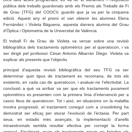
pública dels treballs guardonats amb els Premis als Treballs de Fi
de Grau (TFG) del COOCV, guardó que ja va per la cinquena
edició. Aquest any el premi el van obtenir les alumnes Elena
Fernández i Violeta Báguena, aquesta darrera alumna del Grau
d'Òptica i Optometria de la Universitat de València.
El treball Fi de Grau de Violeta va versar sobre una revisió
bibliogràfica dels tractaments optomètrics per al queratocon, i va
ser dirigit pel professor César Antonio Albarrán Diego. Violeta va
explicar als presents que l'objectiu
principal d'aquesta revisió bibliogràfica del seu TFG va ser
determinar quin tipus de tractament es recomana, de tots els
existents, en cada cas de queratocon, i avaluar-ne l'efectivitat. La
conclusió a què va arribar va ser que els tractaments purament
optomètrics es presenten com la primera línia d'intervenció per a
casos lleus de queratocon. Tot i això, en situacions on la malaltia
mostra progressió, el tractament conegut com a crosslinking ha
demostrat ser eficaç per aturar l'evolució de l'èctasia. Per part
seua, en estadis més avançats, la implementació d'anells
intraestromals sembla resultar efectiva per corregir la forma
corneal. Finalment, quan els tractaments previs no brinden els