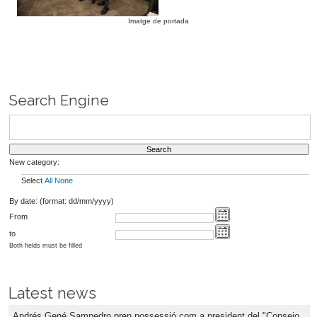
Imatge de portada
Search Engine
New category:
Select
All
None
By date: (format: dd/mm/yyyy)
From
to
Both fields must be filled
Latest news
Andrés Gené Sampedro pren possessió com a president del "Consejo