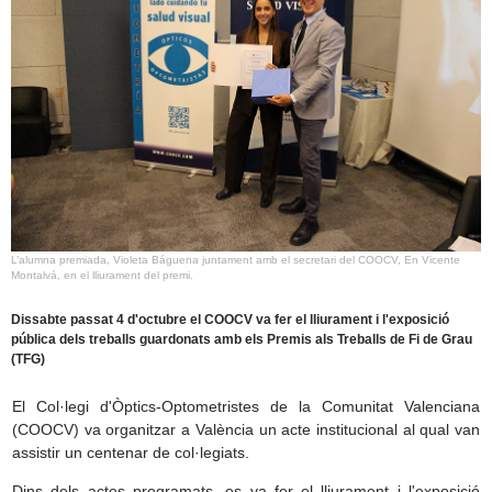
L’alumna premiada, Violeta Báguena juntament amb el secretari del COOCV, En Vicente
Montalvá, en el lliurament del premi.
Dissabte passat 4 d'octubre el COOCV va fer el lliurament i l'exposició
pública dels treballs guardonats amb els Premis als Treballs de Fi de Grau
(TFG)
El Col·legi d'Òptics-Optometristes de la Comunitat Valenciana
(COOCV) va organitzar a València un acte institucional al qual van
assistir un centenar de col·legiats.
Dins dels actes programats, es va fer el lliurament i l'exposició