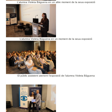
L’alumna Violeta Báguena en un altre moment de la seua exposició
L’alumna Violeta Báguena en un moment de la seua exposició
El públic assistent atenent l’exposició de l’alumna Violeta Báguena