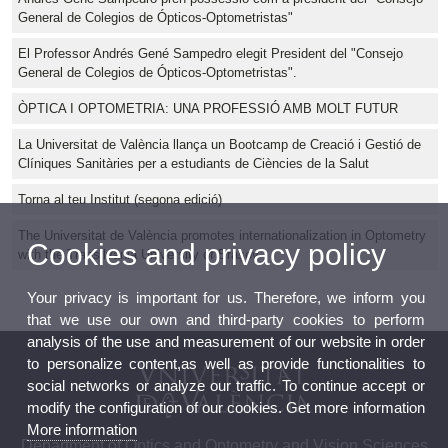
General de Colegios de Ópticos-Optometristas"
El Professor Andrés Gené Sampedro elegit President del "Consejo
General de Colegios de Ópticos-Optometristas".
ÒPTICA I OPTOMETRIA: UNA PROFESSIÓ AMB MOLT FUTUR
La Universitat de València llança un Bootcamp de Creació i Gestió de
Clíniques Sanitàries per a estudiants de Ciències de la Salut
Torna al teu Institut (segona edició)
The Universitat de València promotes internationalization in Optometry
Cookies and privacy policy
with the Transilvania University of Brașov
Your privacy is important for us. Therefore, we inform you
that we use our own and third-party cookies to perform
analysis of the use and measurement of our website in order
to personalize content,as well as provide functionalities to
social networks or analyze our traffic. To continue accept or
modify the configuration of our cookies. Get more information
More information
Department of Optics and Optometry and Vision Sciences