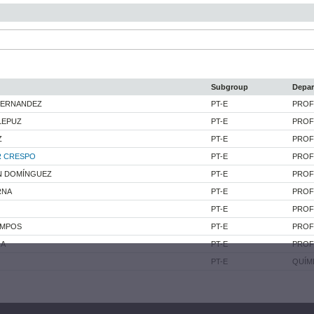
Subgroup
Depar
FERNANDEZ
PT-E
PROF
LEPUZ
PT-E
PROF
Z
PT-E
PROF
R CRESPO
PT-E
PROF
N DOMÍNGUEZ
PT-E
PROF
RNA
PT-E
PROF
PT-E
PROF
AMPOS
PT-E
PROF
JA
PT-E
PROF
PT-E
QUÍMI