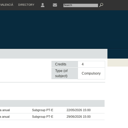
VALENCIÀ
DIRECTORY
USER
Credits
4
Type (of
compulsory
subject)
a anual
Subgroup PT-E
22/05/2026 15:00
a anual
Subgroup PT-E
29/06/2026 15:00