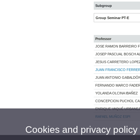
Subgroup
Group Seminar PT-E
Professor
JOSE RAMON BARREIRO 
JOSEP PASCUAL BOSCH A
JESUS CARRETERO LOPE
JUAN FRANCISCO FERRE
JUAN ANTONIO GABALDÓ
FERNANDO MARCO FADE
YOLANDA OLCINA IBAÑEZ
CONCEPCION PUCHOL C
ENRIQUE VAQUÉ URBANE
RAFAEL MUÑOZ ESPI
Cookies and privacy policy