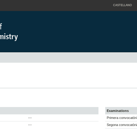
CASTELLANO
Examinations
---
Primera convocatòri
---
Segona convocatòri