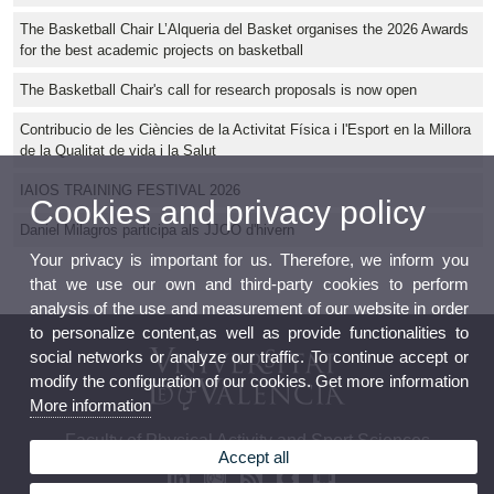
The Basketball Chair L’Alqueria del Basket organises the 2026 Awards
for the best academic projects on basketball
The Basketball Chair's call for research proposals is now open
Contribucio de les Ciències de la Activitat Física i l'Esport en la Millora
de la Qualitat de vida i la Salut
IAIOS TRAINING FESTIVAL 2026
Cookies and privacy policy
Daniel Milagros participa als JJOO d'hivern
Your privacy is important for us. Therefore, we inform you
that we use our own and third-party cookies to perform
analysis of the use and measurement of our website in order
to personalize content,as well as provide functionalities to
social networks or analyze our traffic. To continue accept or
modify the configuration of our cookies. Get more information
More information
Faculty of Physical Activity and Sport Sciences
Accept all