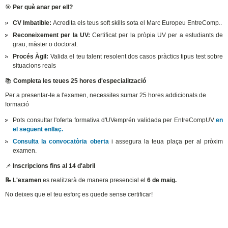
🎯
Per què anar per ell?
CV Imbatible:
Acredita els teus soft skills sota el Marc Europeu EntreComp..
Reconeixement per la UV:
Certificat per la pròpia UV per a estudiants de
grau, màster o doctorat.
Procés Àgil:
Valida el teu talent resolent dos casos pràctics tipus test sobre
situacions reals
📚
Completa les teues 25 hores d'especialització
Per a presentar-te a l'examen, necessites sumar 25 hores addicionals de
formació
Pots consultar l'oferta formativa d'UVemprén validada per EntreCompUV
en
el següent enllaç.
Consulta la convocatòria oberta
i assegura la teua plaça per al pròxim
examen.
📌
Inscripcions fins al 14 d'abril
📝 L'examen
es realitzarà de manera presencial el
6 de maig.
No deixes que el teu esforç es quede sense certificar!