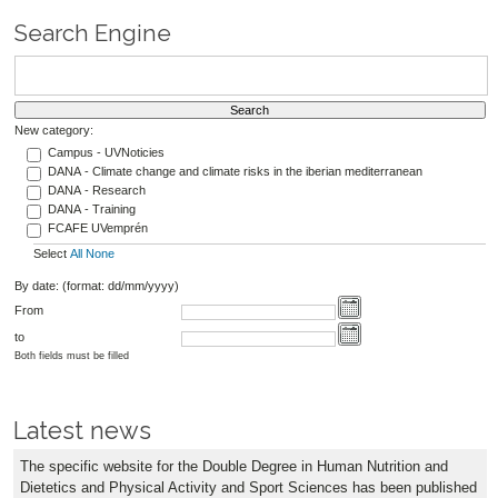
Search Engine
New category:
Campus - UVNoticies
DANA - Climate change and climate risks in the iberian mediterranean
DANA - Research
DANA - Training
FCAFE UVemprén
Select
All
None
By date: (format: dd/mm/yyyy)
From
to
Both fields must be filled
Latest news
The specific website for the Double Degree in Human Nutrition and
Dietetics and Physical Activity and Sport Sciences has been published