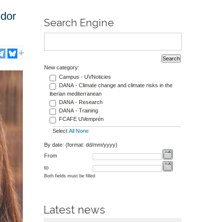
edor
Search Engine
New category:
Campus - UVNoticies
DANA - Climate change and climate risks in the
iberian mediterranean
DANA - Research
DANA - Training
FCAFE UVemprén
Select
All
None
By date: (format: dd/mm/yyyy)
From
to
Both fields must be filled
Latest news