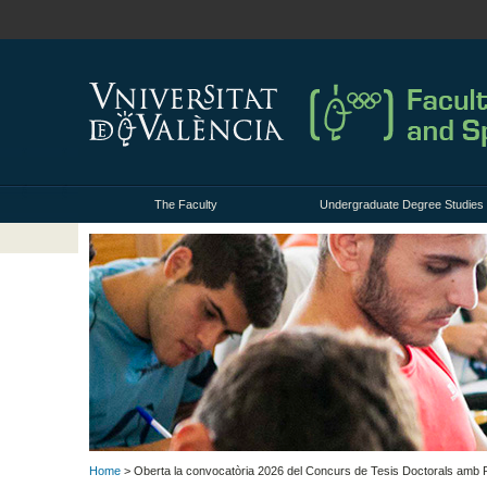
The Faculty
Undergraduate Degree Studies
Home
> Oberta la convocatòria 2026 del Concurs de Tesis Doctorals amb 