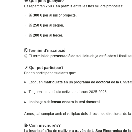
🎯 Què pots guanyar?
Es repartiran
750 € en premis
entre les tres millors propostes:
🥇
300 €
per al millor projecte.
🥈
250 €
per al segon.
🥉
200 €
per al tercer.
🗓️ Termini d’inscripció
⏰ El
termini de presentació de sol·licituds ja està obert
i finalitz
📌 Qui pot participar?
Poden participar estudiants que:
Estiguen
matriculats en un programa de doctorat de la Univers
Tinguen la matrícula activa en el curs 2025-2026,
I
no hagen defensat encara la tesi doctoral
.
A més, cal comptar amb el vistiplau dels directors o directores de la 
📝 Com inscriure’s?
La inscripció s’ha de realitzar
a través de la Seu Electrònica de la