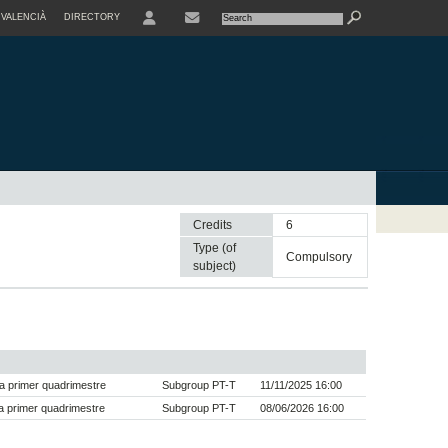
VALENCIÀ
DIRECTORY
USER
Credits
6
Type (of
compulsory
subject)
a primer quadrimestre
Subgroup PT-T
11/11/2025 16:00
 primer quadrimestre
Subgroup PT-T
08/06/2026 16:00