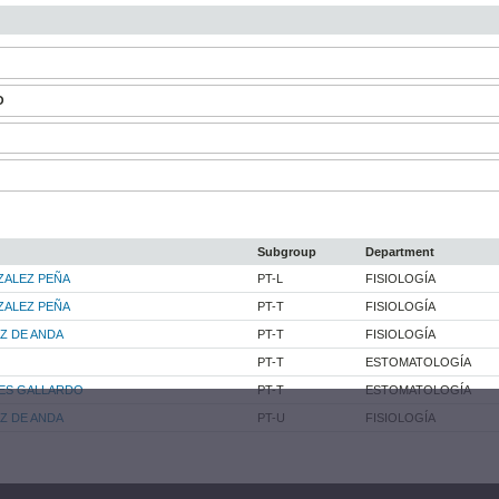
O
Subgroup
Department
ZALEZ PEÑA
PT-L
FISIOLOGÍA
ZALEZ PEÑA
PT-T
FISIOLOGÍA
IZ DE ANDA
PT-T
FISIOLOGÍA
PT-T
ESTOMATOLOGÍA
DES GALLARDO
PT-T
ESTOMATOLOGÍA
IZ DE ANDA
PT-U
FISIOLOGÍA