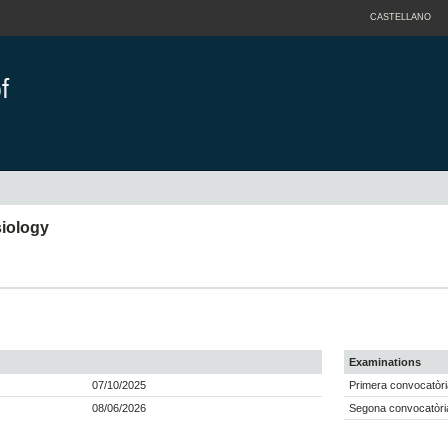
CASTELLANO
siology
Examinations
07/10/2025
Primera convocatòri
08/06/2026
Segona convocatòria