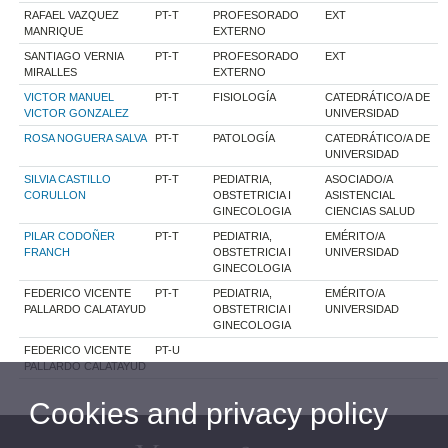
RAFAEL VAZQUEZ
PT-T
PROFESORADO
EXT
MANRIQUE
EXTERNO
SANTIAGO VERNIA
PT-T
PROFESORADO
EXT
MIRALLES
EXTERNO
VICTOR MANUEL
PT-T
FISIOLOGÍA
CATEDRÁTICO/A DE
VICTOR GONZALEZ
UNIVERSIDAD
ROSA NOGUERA SALVA
PT-T
PATOLOGÍA
CATEDRÁTICO/A DE
UNIVERSIDAD
SILVIA CASTILLO
PT-T
PEDIATRIA,
ASOCIADO/A
CORULLON
OBSTETRICIA I
ASISTENCIAL
GINECOLOGIA
CIENCIAS SALUD
PILAR CODOÑER
PT-T
PEDIATRIA,
EMÉRITO/A
FRANCH
OBSTETRICIA I
UNIVERSIDAD
GINECOLOGIA
FEDERICO VICENTE
PT-T
PEDIATRIA,
EMÉRITO/A
PALLARDO CALATAYUD
OBSTETRICIA I
UNIVERSIDAD
GINECOLOGIA
FEDERICO VICENTE
PT-U
PALLARDO CALATAYUD
Cookies and privacy policy