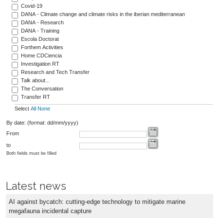
Covid-19
DANA - Climate change and climate risks in the iberian mediterranean
DANA - Research
DANA - Training
Escola Doctorat
Forthem Activities
Home CDCiencia
Investigation RT
Research and Tech Transfer
Talk about...
The Conversation
Transfer RT
Select
All
None
By date: (format: dd/mm/yyyy)
From
to
Both fields must be filled
Latest news
AI against bycatch: cutting-edge technology to mitigate marine
megafauna incidental capture