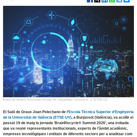
Espai de dades, economia circular, IA, traçabilitat i innovació, a l'ETSE-UV.
El Saló de Graus Joan Pelechano de l’
Escola Tècnica Superior d’Enginyeria
de la Universitat de València (ETSE-UV)
, a Burjassot (València), va acollir el
passat 19 de maig la jornada ‘BrainRecycle® Summit 2026’, una trobada
que va reunir representants institucionals, experts de l’àmbit acadèmic,
empreses tecnològiques i entitats de diferents sectors per a analitzar com