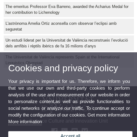
The emeritus Professor Eva Barreno, awarded the Acharius Medal for
her contribution to Lichenology
L'astrònoma Amelia Ortiz aconsella com observar l’eclipsi amb
seguretat
Un estudi liderat per la Universitat de València reconstrueix l’evolució
dels amfibis i rèptils ibèrics de fa 16 milions d’anys
The Universitat de València represents Spain at the International
Linguistics Olympiad
Cookies and privacy policy
Your privacy is important for us. Therefore, we inform you
that we use our own and third-party cookies to perform
analysis of the use and measurement of our website in order
to personalize content,as well as provide functionalities to
social networks or analyze our traffic. To continue accept or
modify the configuration of our cookies. Get more information
Science Culture and Innovation Unit
More information
Accept all