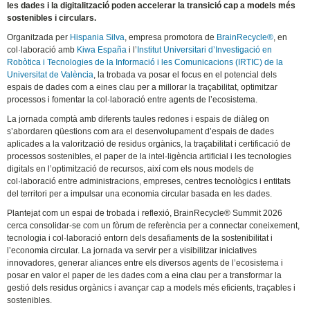
les dades i la digitalització poden accelerar la transició cap a models més
sostenibles i circulars.
Organitzada per
Hispania Silva
, empresa promotora de
BrainRecycle®
, en
col·laboració amb
Kiwa España
i l’
Institut Universitari d’Investigació en
Robòtica i Tecnologies de la Informació i les Comunicacions (IRTIC) de la
Universitat de València
, la trobada va posar el focus en el potencial dels
espais de dades com a eines clau per a millorar la traçabilitat, optimitzar
processos i fomentar la col·laboració entre agents de l’ecosistema.
La jornada comptà amb diferents taules redones i espais de diàleg on
s’abordaren qüestions com ara el desenvolupament d’espais de dades
aplicades a la valorització de residus orgànics, la traçabilitat i certificació de
processos sostenibles, el paper de la intel·ligència artificial i les tecnologies
digitals en l’optimització de recursos, així com els nous models de
col·laboració entre administracions, empreses, centres tecnològics i entitats
del territori per a impulsar una economia circular basada en les dades.
Plantejat com un espai de trobada i reflexió, BrainRecycle® Summit 2026
cerca consolidar-se com un fòrum de referència per a connectar coneixement,
tecnologia i col·laboració entorn dels desafiaments de la sostenibilitat i
l’economia circular. La jornada va servir per a visibilitzar iniciatives
innovadores, generar aliances entre els diversos agents de l’ecosistema i
posar en valor el paper de les dades com a eina clau per a transformar la
gestió dels residus orgànics i avançar cap a models més eficients, traçables i
sostenibles.