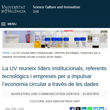
MENU
Home
> La UV reuneix líders institucionals, referents tecnològics i empreses per a
impulsar l’economia circular a través de les dades
La UV reuneix líders institucionals, referents
tecnològics i empreses per a impulsar
l’economia circular a través de les dades
MARKETING AND COMMUNICATION SERVICE - SCIENTIFIC
CULTURE AND INNOVATION UNIT
May 20th, 2026