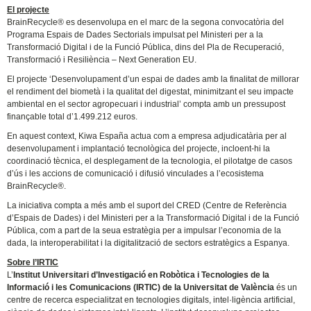
El projecte
BrainRecycle® es desenvolupa en el marc de la segona convocatòria del
Programa Espais de Dades Sectorials impulsat pel Ministeri per a la
Transformació Digital i de la Funció Pública, dins del Pla de Recuperació,
Transformació i Resiliència – Next Generation EU.
El projecte ‘Desenvolupament d’un espai de dades amb la finalitat de millorar
el rendiment del biometà i la qualitat del digestat, minimitzant el seu impacte
ambiental en el sector agropecuari i industrial’ compta amb un pressupost
finançable total d’1.499.212 euros.
En aquest context, Kiwa España actua com a empresa adjudicatària per al
desenvolupament i implantació tecnològica del projecte, incloent-hi la
coordinació tècnica, el desplegament de la tecnologia, el pilotatge de casos
d’ús i les accions de comunicació i difusió vinculades a l’ecosistema
BrainRecycle®.
La iniciativa compta a més amb el suport del CRED (Centre de Referència
d’Espais de Dades) i del Ministeri per a la Transformació Digital i de la Funció
Pública, com a part de la seua estratègia per a impulsar l’economia de la
dada, la interoperabilitat i la digitalització de sectors estratègics a Espanya.
Sobre l’IRTIC
L’
Institut Universitari d’Investigació en Robòtica i Tecnologies de la
Informació i les Comunicacions (IRTIC) de la Universitat de València
és un
centre de recerca especialitzat en tecnologies digitals, intel·ligència artificial,