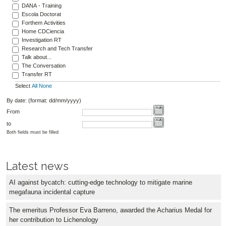
DANA - Training
Escola Doctorat
Forthem Activities
Home CDCiencia
Investigation RT
Research and Tech Transfer
Talk about...
The Conversation
Transfer RT
Select
All
None
By date: (format: dd/mm/yyyy)
From
to
Both fields must be filled
Latest news
AI against bycatch: cutting-edge technology to mitigate marine
megafauna incidental capture
The emeritus Professor Eva Barreno, awarded the Acharius Medal for
her contribution to Lichenology