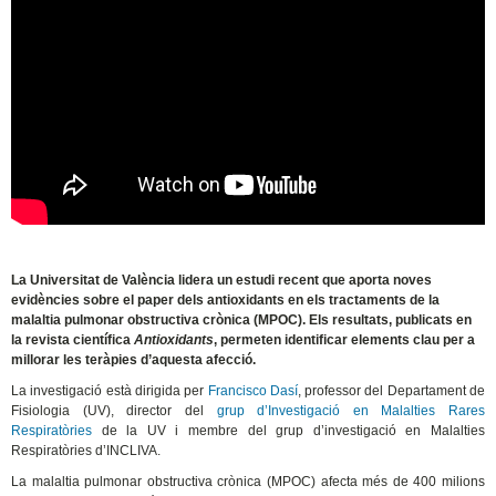
May 11th, 2026
La Universitat de València lidera un estudi recent que aporta noves
evidències sobre el paper dels antioxidants en els tractaments de la
malaltia pulmonar obstructiva crònica (MPOC). Els resultats, publicats en
la revista científica
Antioxidants
, permeten identificar elements clau per a
millorar les teràpies d’aquesta afecció.
La investigació està dirigida per
Francisco Dasí
, professor del Departament de
Fisiologia (UV), director del
grup d’Investigació en Malalties Rares
Respiratòries
de la UV i membre del grup d’investigació en Malalties
Respiratòries d’INCLIVA.
La malaltia pulmonar obstructiva crònica (MPOC) afecta més de 400 milions