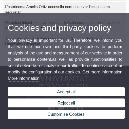
L'astrònoma Amelia Ortiz aconsella com observar l’eclipsi amb
seguretat
Un estudi liderat per la Universitat de València reconstrueix l’evolució
Cookies and privacy policy
dels amfibis i rèptils ibèrics de fa 16 milions d’anys
The Universitat de València represents Spain at the International
Your privacy is important for us. Therefore, we inform you
Linguistics Olympiad
that we use our own and third-party cookies to perform
analysis of the use and measurement of our website in order
to personalize content,as well as provide functionalities to
social networks or analyze our traffic. To continue accept or
modify the configuration of our cookies. Get more information
More information
Accept all
Science Culture and Innovation Unit
Reject all
Customise Cookies