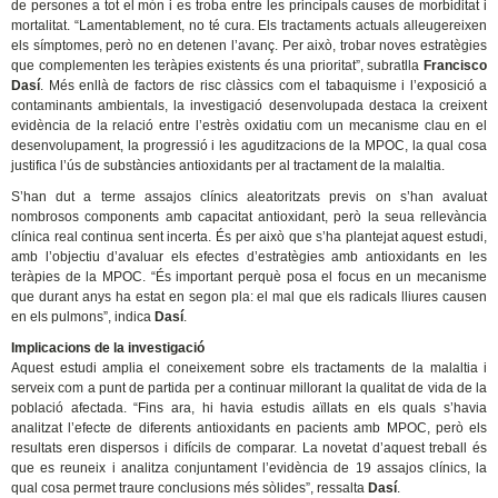
de persones a tot el món i es troba entre les principals causes de morbiditat i
mortalitat. “Lamentablement, no té cura. Els tractaments actuals alleugereixen
els símptomes, però no en detenen l’avanç. Per això, trobar noves estratègies
que complementen les teràpies existents és una prioritat”, subratlla
Francisco
Dasí
. Més enllà de factors de risc clàssics com el tabaquisme i l’exposició a
contaminants ambientals, la investigació desenvolupada destaca la creixent
evidència de la relació entre l’estrès oxidatiu com un mecanisme clau en el
desenvolupament, la progressió i les aguditzacions de la MPOC, la qual cosa
justifica l’ús de substàncies antioxidants per al tractament de la malaltia.
S’han dut a terme assajos clínics aleatoritzats previs on s’han avaluat
nombrosos components amb capacitat antioxidant, però la seua rellevància
clínica real continua sent incerta. És per això que s’ha plantejat aquest estudi,
amb l’objectiu d’avaluar els efectes d’estratègies amb antioxidants en les
teràpies de la MPOC. “És important perquè posa el focus en un mecanisme
que durant anys ha estat en segon pla: el mal que els radicals lliures causen
en els pulmons”, indica
Dasí
.
Implicacions de la investigació
Aquest estudi amplia el coneixement sobre els tractaments de la malaltia i
serveix com a punt de partida per a continuar millorant la qualitat de vida de la
població afectada. “Fins ara, hi havia estudis aïllats en els quals s’havia
analitzat l’efecte de diferents antioxidants en pacients amb MPOC, però els
resultats eren dispersos i difícils de comparar. La novetat d’aquest treball és
que es reuneix i analitza conjuntament l’evidència de 19 assajos clínics, la
qual cosa permet traure conclusions més sòlides”, ressalta
Dasí
.