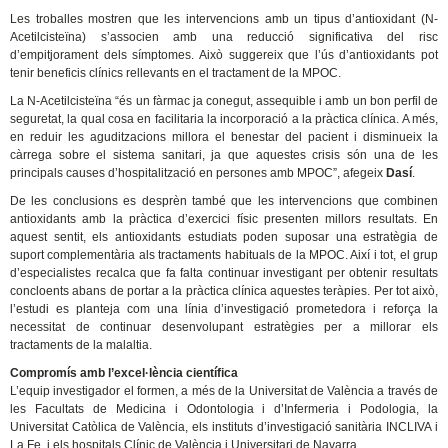
Les troballes mostren que les intervencions amb un tipus d’antioxidant (N-
Acetilcisteïna) s’associen amb una reducció significativa del risc
d’empitjorament dels símptomes. Això suggereix que l’ús d’antioxidants pot
tenir beneficis clínics rellevants en el tractament de la MPOC.
La N-Acetilcisteïna “és un fàrmac ja conegut, assequible i amb un bon perfil de
seguretat, la qual cosa en facilitaria la incorporació a la pràctica clínica. A més,
en reduir les aguditzacions millora el benestar del pacient i disminueix la
càrrega sobre el sistema sanitari, ja que aquestes crisis són una de les
principals causes d’hospitalització en persones amb MPOC”, afegeix
Dasí
.
De les conclusions es desprèn també que les intervencions que combinen
antioxidants amb la pràctica d’exercici físic presenten millors resultats. En
aquest sentit, els antioxidants estudiats poden suposar una estratègia de
suport complementària als tractaments habituals de la MPOC. Així i tot, el grup
d’especialistes recalca que fa falta continuar investigant per obtenir resultats
concloents abans de portar a la pràctica clínica aquestes teràpies. Per tot això,
l’estudi es planteja com una línia d’investigació prometedora i reforça la
necessitat de continuar desenvolupant estratègies per a millorar els
tractaments de la malaltia.
Compromís amb l’excel·lència científica
L’equip investigador el formen, a més de la Universitat de València a través de
les Facultats de Medicina i Odontologia i d’Infermeria i Podologia, la
Universitat Catòlica de València, els instituts d’investigació sanitària INCLIVA i
La Fe, i els hospitals Clínic de València i Universitari de Navarra.