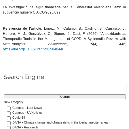
La investigació ha sigut finançada per la Generalitat Valenciana, amb la
subvenció número CIAICO/2023/099.
Referència de l’article
: López, M., Cálamo, B., Castillo, S., Carrasco, J.,
Herrero, M. J., Gonzálvez, C., Signes, J., Dasí, F. (2026). “Antioxidants as
Therapeutic Tools in the Management of COPD: A Systematic Review with
Meta-Analysis”.
Antioxidants, 15
(4), 446;
https://doi.org/10.3390/antiox15040446
Search Engine
New category:
Campus - Last News
Campus - UVNoticies
Covid-19
DANA - Climate change and climate risks in the iberian mediterranean
DANA - Research