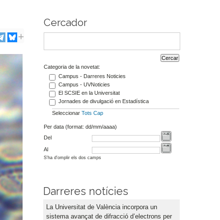
Cercador
Categoria de la novetat:
Campus - Darreres Noticies
Campus - UVNoticies
El SCSIE en la Universitat
Jornades de divulgació en Estadística
Seleccionar
Tots
Cap
Per data (format: dd/mm/aaaa)
Del
Al
S'ha d'omplir els dos camps
Darreres notícies
La Universitat de València incorpora un
sistema avançat de difracció d’electrons per