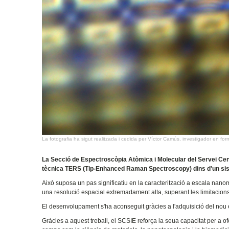
La fotografia ha sigut realitzada i cedida per Víctor Camús, investigador en f
La Secció de Espectroscòpia Atòmica i Molecular del Servei Cen
tècnica TERS (Tip-Enhanced Raman Spectroscopy) dins d'un sis
Això suposa un pas significatiu en la caracterització a escala na
una resolució espacial extremadament alta, superant les limitacio
El desenvolupament s'ha aconseguit gràcies a l'adquisició del no
Gràcies a aquest treball, el SCSIE reforça la seua capacitat per a of