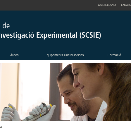
CASTELLANO
ENGLI
Àrees
Equipaments i instal·lacions
Formació
ia