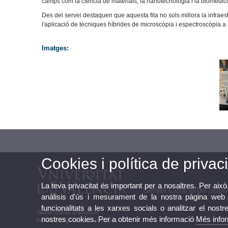
camps com la ciència de materials, la nanotecnologia i la biomedic
Des del servei destaquen que aquesta fita no sols millora la infraes
l'aplicació de tècniques híbrides de microscòpia i espectroscòpia a 
Imatges:
Cookies i política de privaci
La teva privacitat és important per a nosaltres. Per això
Servei Central de Supor
anàlisis d'ús i mesurament de la nostra pàgina web a
funcionalitats a les xarxes socials o analitzar el nostr
Tauler oficial d'anuncis
nostres cookies. Per a obtenir més informació
Més info
Política de protecció de dades