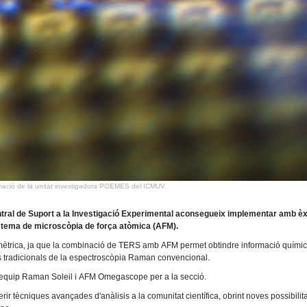
ormació de la unitat investigadora POEMES del ICMUV.
tral de Suport a la Investigació Experimental aconsegueix implementar amb èxi
tema de microscòpia de força atòmica (AFM).
nomètrica, ja que la combinació de TERS amb AFM permet obtindre informació quím
ns tradicionals de la espectroscòpia Raman convencional.
u equip Raman Soleil i AFM Omegascope per a la secció.
erir tècniques avançades d'anàlisis a la comunitat científica, obrint noves possibilit