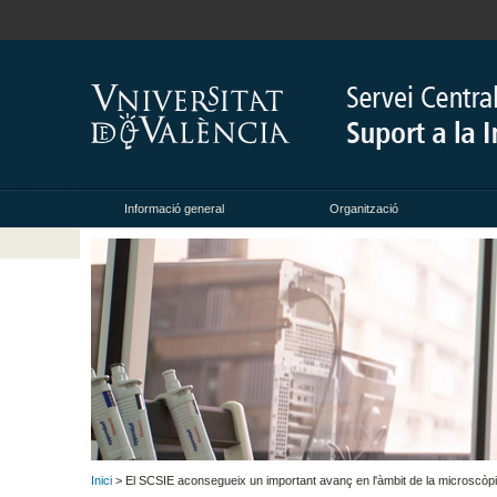
Informació general
Organització
Inici
> El SCSIE aconsegueix un important avanç en l'àmbit de la microscòp