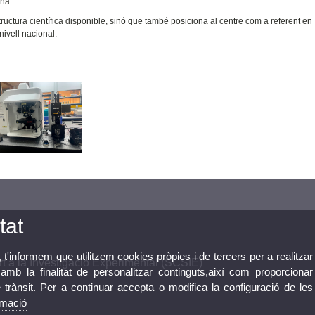
ina.
tructura científica disponible, sinó que també posiciona al centre com a referent en
nivell nacional.
tat
, t'informem que utilitzem cookies pròpies i de tercers per a realitzar
t a la Investigació Experimental (SCSIE)
mb la finalitat de personalitzar continguts,així com proporcionar
e trànsit. Per a continuar accepta o modifica la configuració de les
rmació