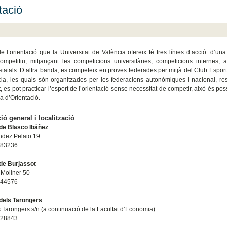
tació
de l’orientació que la Universitat de València ofereix té tres línies d’acció: d’u
competitiu, mitjançant les competicions universitàries; competicions internes,
tatals. D’altra banda, es competeix en proves federades per mitjà del Club Esporti
ia, les quals són organitzades per les federacions autonòmiques i nacional, re
 es pot practicar l’esport de l’orientació sense necessitat de competir, això és pos
a d’Orientació.
ió general i localització
e Blasco Ibáñez
ndez Pelaio 19
983236
e Burjassot
. Moliner 50
544576
els Tarongers
 Tarongers s/n (a continuació de la Facultat d’Economia)
828843