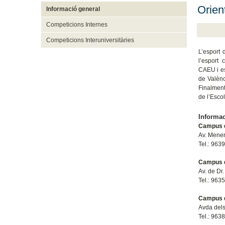
Orien
Informació general
Competicions Internes
Competicions Interuniversitàries
L’esport 
l’esport 
CAEU i es
de Valènc
Finalment,
de l’Escol
Informac
Campus d
Av. Mene
Tel.: 963
Campus d
Av. de Dr
Tel.: 963
Campus d
Avda dels
Tel.: 963