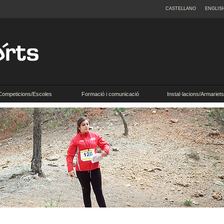
CASTELLANO
ENGLIS
Competicions/Escoles
Formació i comunicació
Instal·lacions/Armariets