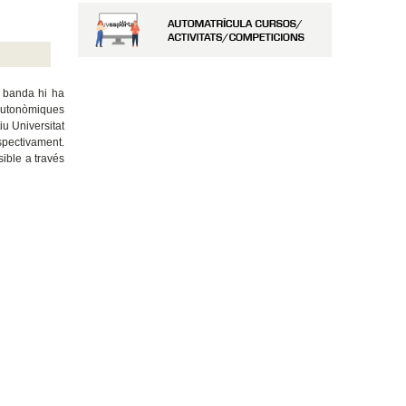
na banda hi ha
 autonòmiques
u Universitat
spectivament.
sible a través