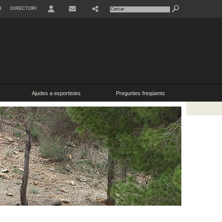
H
DIRECTORI
USER
SHARE
CONTACTE
Ajudes a esportistes
Preguntes freqüents