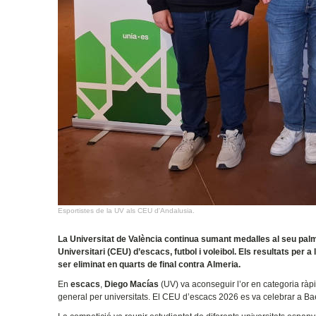
Esportistes de la UV als CEU d'Andalusia.
La Universitat de València continua sumant medalles al seu pa
Universitari (CEU) d’escacs, futbol i voleibol. Els resultats per a 
ser eliminat en quarts de final contra Almeria.
En
escacs
,
Diego Macías
(UV) va aconseguir l’or en categoria ràpide
general per universitats. El CEU d’escacs 2026 es va celebrar a Bae