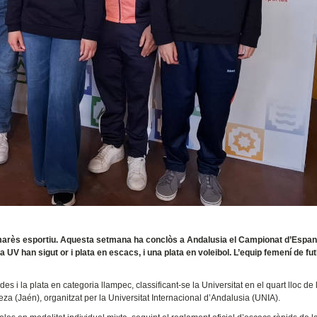
lmarès esportiu. Aquesta setmana ha conclòs a Andalusia el Campionat d’Espa
la UV han sigut or i plata en escacs, i una plata en voleibol. L’equip femení de fu
s i la plata en categoria llampec, classificant-se la Universitat en el quart lloc de 
za (Jaén), organitzat per la Universitat Internacional d’Andalusia (UNIA).