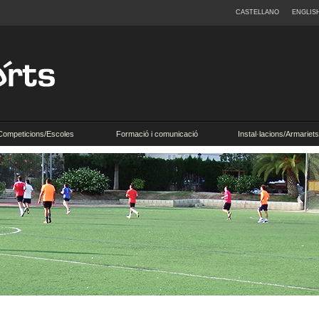
CASTELLANO
ENGLIS
Competicions/Escoles
Formació i comunicació
Instal·lacions/Armariets