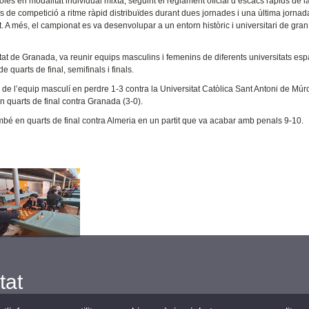
oles en modalitat individual mixta, seguint el reglament oficial d’escacs ràpids de l
es de competició a ritme ràpid distribuïdes durant dues jornades i una última jornad
 A més, el campionat es va desenvolupar a un entorn històric i universitari de gran
sitat de Granada, va reunir equips masculins i femenins de diferents universitats es
 quarts de final, semifinals i finals.
 de l’equip masculí en perdre 1-3 contra la Universitat Catòlica Sant Antoni de Múr
 quarts de final contra Granada (3-0).
ambé en quarts de final contra Almeria en un partit que va acabar amb penals 9-10.
tat