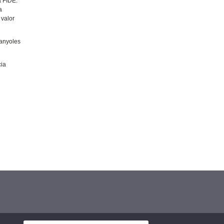
a FIDE.
a
 valor
panyoles
cia