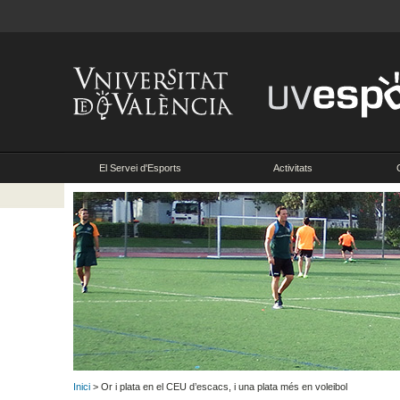
El Servei d'Esports
Activitats
Inici
> Or i plata en el CEU d’escacs, i una plata més en voleibol