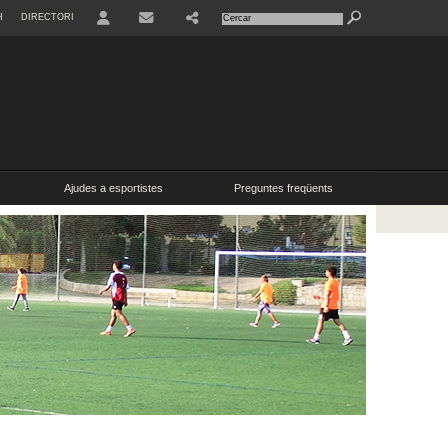
H
DIRECTORI
USER
SHARE
CONTACTE
Ajudes a esportistes
Preguntes freqüents