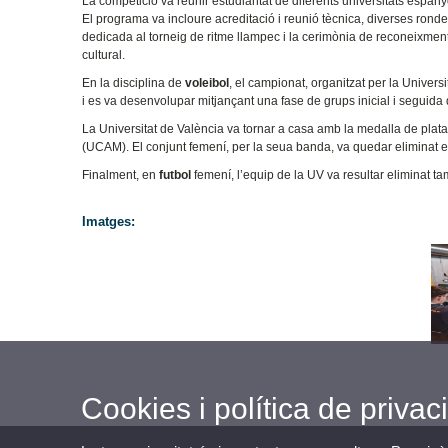
La competició va reunir estudiantat de diferents universitats espany
El programa va incloure acreditació i reunió tècnica, diverses rond
dedicada al torneig de ritme llampec i la cerimònia de reconeixment.
cultural.
En la disciplina de
voleibol
, el campionat, organitzat per la Univer
i es va desenvolupar mitjançant una fase de grups inicial i seguida de
La Universitat de València va tornar a casa amb la medalla de plata
(UCAM). El conjunt femení, per la seua banda, va quedar eliminat en
Finalment, en
futbol
femení, l’equip de la UV va resultar eliminat t
Imatges:
Cookies i política de privaci