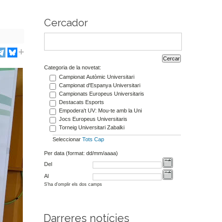
Cercador
Categoria de la novetat:
Campionat Autòmic Universitari
Campionat d'Espanya Universitari
Campionats Europeus Universitaris
Destacats Esports
Empodera't UV: Mou-te amb la Uni
Jocs Europeus Universitaris
Torneig Universitari Zabalki
Seleccionar
Tots
Cap
Per data (format: dd/mm/aaaa)
Del
Al
S'ha d'omplir els dos camps
Darreres notícies