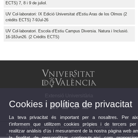
ECTS) 7, 8 i 9 de juliol.
UV Col·laboratori: IX Edició Universitat d'Estiu Aras de los Olmos (2
crèdits ECTS) 7-9Jul-26
UV Col·laboratori. Escola d’Estiu Campus Diversia. Natura i Inclusió.
16-18Jun26. (2 Crèdits ECTS)
Extensió Universitària
Cookies i política de privacitat
La teva privacitat és important per a nosaltres. Per aix
t'informem que utilitzem cookies pròpies i de tercers per
© 2026 UV. - C/ Universitat 2. 46003 València. Telèfon: (+34) 963 983 800
realitzar anàlisis d'ús i mesurament de la nostra pàgina web a
Avís legal
|
Accessibilitat
|
Política privacitat
|
Cookies
|
Transparència
|
Bústia de Contacte
la finalitat de personalitzar continguts,així com proporcion