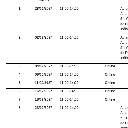
/Fecha
1
28/01/2027
11:00-14:00
Aular
Aula
5.1.
de
B
Ibáñ
2
02/02/2027
11:00-14:00
Aular
Aula
5.1.
de
B
Ibáñ
3
04/02/2027
11:00-14:00
Online
4
09/02/2027
11:00-14:00
Online
5
11/02/2027
11:00-14:00
Online
6
16/02/2027
11:00-14:00
Online
7
18/02/2027
11:00-14:00
Online
8
23/02/2027
11:00-14:00
Aular
Aula
5.1.
de
B