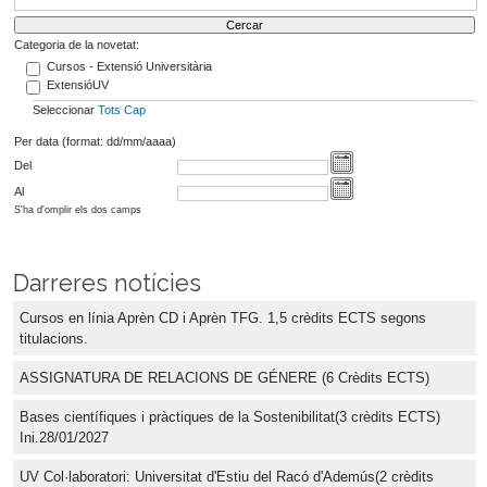
Categoria de la novetat:
Cursos - Extensió Universitària
ExtensióUV
Seleccionar
Tots
Cap
Per data (format: dd/mm/aaaa)
Del
Al
S'ha d'omplir els dos camps
Darreres notícies
Cursos en línia Aprèn CD i Aprèn TFG. 1,5 crèdits ECTS segons
titulacions.
ASSIGNATURA DE RELACIONS DE GÉNERE (6 Crèdits ECTS)
Bases científiques i pràctiques de la Sostenibilitat(3 crèdits ECTS)
Ini.28/01/2027
UV Col·laboratori: Universitat d'Estiu del Racó d'Ademús(2 crèdits