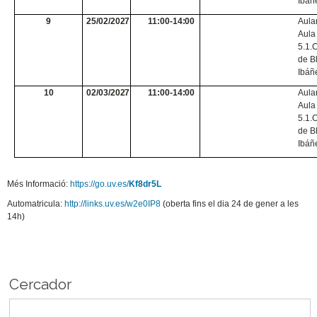
Ibáñ
9
25/02/2027
11:00-14:00
Aular
Aula
5.1.
de
B
Ibáñ
10
02/03/2027
11:00-14:00
Aular
Aula
5.1.
de
B
Ibáñ
Més Informació:
https://go.uv.es/
Kf8dr5L
Automatricula:
http://links.uv.es/w2e0IP8
(oberta fins el dia 24 de gener a les
14h)
Cercador