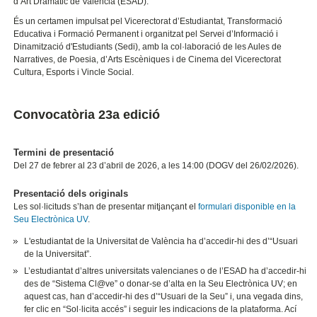
d’Art Dramàtic de València (ESAD).
És un certamen impulsat pel
Vicerectorat d’Estudiantat, Transformació
Educativa i Formació Permanent
i organitzat pel Servei d’Informació i
Dinamització d'Estudiants (Sedi), amb la col·laboració de les Aules de
Narratives, de Poesia, d’Arts Escèniques i de Cinema del
Vicerectorat
Cultura, Esports i Vincle Social.
Convocatòria 23a edició
Termini de presentació
Del 27 de febrer al 23 d’abril de 2026, a les 14:00 (DOGV del 26/02/2026).
Presentació dels originals
Les sol·licituds s’han de presentar mitjançant el
formulari disponible en la
Seu Electrònica UV
.
L'estudiantat de la Universitat de València ha d’accedir-hi des d’“Usuari
de la Universitat”.
L’estudiantat d’altres universitats valencianes o de l’ESAD ha d’accedir-hi
des de “Sistema Cl@ve” o donar-se d’alta en la Seu Electrònica UV; en
aquest cas, han d’accedir-hi des d’“Usuari de la Seu” i, una vegada dins,
fer clic en “Sol·licita accés” i seguir les indicacions de la plataforma. Ací