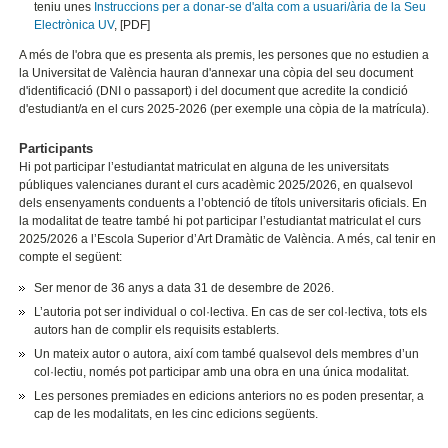
teniu unes
Instruccions per a donar-se d'alta com a usuari/ària de la Seu
Electrònica UV
, [PDF]
A més de l'obra que es presenta als premis, les persones que no estudien a
la Universitat de València hauran d'annexar una còpia del seu document
d'identificació (DNI o passaport) i del document que acredite la condició
d'estudiant/a en el curs 2025-2026 (per exemple una còpia de la matrícula).
Participants
Hi pot participar l’estudiantat matriculat en alguna de les universitats
públiques valencianes durant el curs acadèmic 2025/2026, en qualsevol
dels ensenyaments conduents a l’obtenció de títols universitaris oficials. En
la modalitat de teatre també hi pot participar l’estudiantat matriculat el curs
2025/2026 a l’Escola Superior d’Art Dramàtic de València. A més, cal tenir en
compte el següent:
Ser menor de 36 anys a data 31 de desembre de 2026.
L’autoria pot ser individual o col·lectiva. En cas de ser col·lectiva, tots els
autors han de complir els requisits establerts.
Un mateix autor o autora, així com també qualsevol dels membres d’un
col·lectiu, només pot participar amb una obra en una única modalitat.
Les persones premiades en edicions anteriors no es poden presentar, a
cap de les modalitats, en les cinc edicions següents.