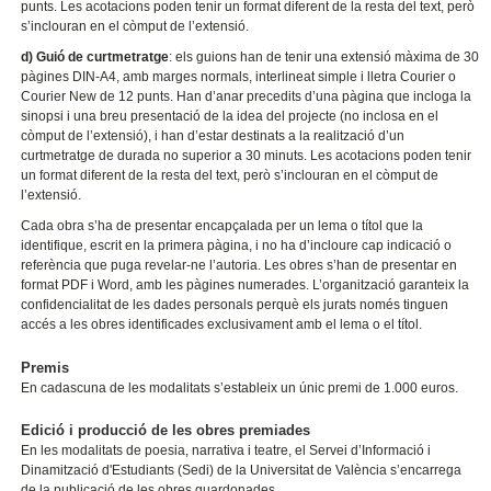
punts. Les acotacions poden tenir un format diferent de la resta del text, però
s’inclouran en el còmput de l’extensió.
d) Guió de curtmetratge
: els guions han de tenir una extensió màxima de 30
pàgines DIN-A4, amb marges normals, interlineat simple i lletra Courier o
Courier New de 12 punts. Han d’anar precedits d’una pàgina que incloga la
sinopsi i una breu presentació de la idea del projecte (no inclosa en el
còmput de l’extensió), i han d’estar destinats a la realització d’un
curtmetratge de durada no superior a 30 minuts. Les acotacions poden tenir
un format diferent de la resta del text, però s’inclouran en el còmput de
l’extensió.
Cada obra s’ha de presentar encapçalada per un lema o títol que la
identifique, escrit en la primera pàgina, i no ha d’incloure cap indicació o
referència que puga revelar-ne l’autoria. Les obres s’han de presentar en
format PDF i Word, amb les pàgines numerades. L’organització garanteix la
confidencialitat de les dades personals perquè els jurats només tinguen
accés a les obres identificades exclusivament amb el lema o el títol.
Premis
En cadascuna de les modalitats s’estableix un únic premi de 1.000 euros.
Edició i producció de les obres premiades
En les modalitats de poesia, narrativa i teatre, el Servei d’Informació i
Dinamització d'Estudiants (Sedi) de la Universitat de València s’encarrega
de la publicació de les obres guardonades.