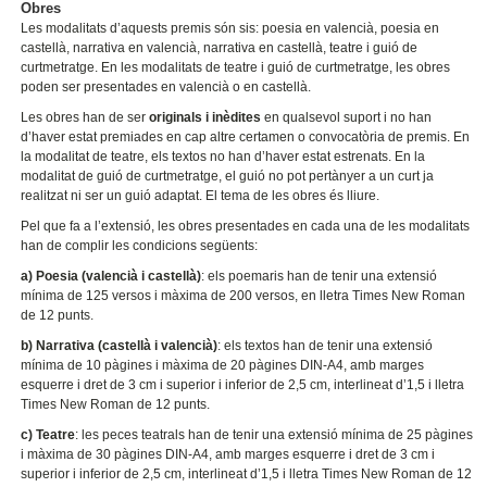
Obres
Les modalitats d’aquests premis són sis: poesia en valencià, poesia en
castellà, narrativa en valencià, narrativa en castellà, teatre i guió de
curtmetratge. En les modalitats de teatre i guió de curtmetratge, les obres
poden ser presentades en valencià o en castellà.
Les obres han de ser
originals i inèdites
en qualsevol suport i no han
d’haver estat premiades en cap altre certamen o convocatòria de premis. En
la modalitat de teatre, els textos no han d’haver estat estrenats. En la
modalitat de guió de curtmetratge, el guió no pot pertànyer a un curt ja
realitzat ni ser un guió adaptat. El tema de les obres és lliure.
Pel que fa a l’extensió, les obres presentades en cada una de les modalitats
han de complir les condicions següents:
a) Poesia (valencià i castellà)
: els poemaris han de tenir una extensió
mínima de 125 versos i màxima de 200 versos, en lletra Times New Roman
de 12 punts.
b) Narrativa (castellà i valencià)
: els textos han de tenir una extensió
mínima de 10 pàgines i màxima de 20 pàgines DIN-A4, amb marges
esquerre i dret de 3 cm i superior i inferior de 2,5 cm, interlineat d’1,5 i lletra
Times New Roman de 12 punts.
c) Teatre
: les peces teatrals han de tenir una extensió mínima de 25 pàgines
i màxima de 30 pàgines DIN-A4, amb marges esquerre i dret de 3 cm i
superior i inferior de 2,5 cm, interlineat d’1,5 i lletra Times New Roman de 12