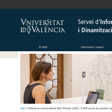
El Sedi
Informació i suport
Inici
> Oberta la convocatòria dels Premis UVEC: 6.000 euros en premis i p