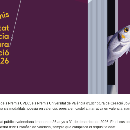
ició dels Premis UVEC, els Premis Universitat de València d'Escriptura de Creació Jov
 ha sis modalitats: poesia en valencià, poesia en castellà, narrativa en valencià, nar
rsitat pública valenciana i menor de 36 anys a 31 de desembre de 2026. En el cas co
uperior d’Art Dramàtic de València, sempre que complisca el requisit d’edat.