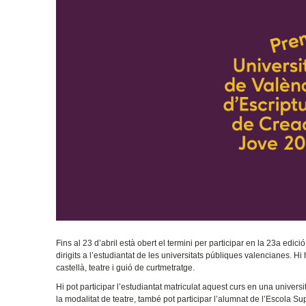
Fins al 23 d’abril està obert el termini per participar en la 23a ed
dirigits a l’estudiantat de les universitats públiques valencianes. Hi
castellà, teatre i guió de curtmetratge.
Hi pot participar l’estudiantat matriculat aquest curs en una unive
la modalitat de teatre, també pot participar l’alumnat de l’Escola S