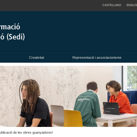
CASTELLANO
ENGLI
Creativitat
Representació i associacionisme
ublicació de les obres guanyadores!