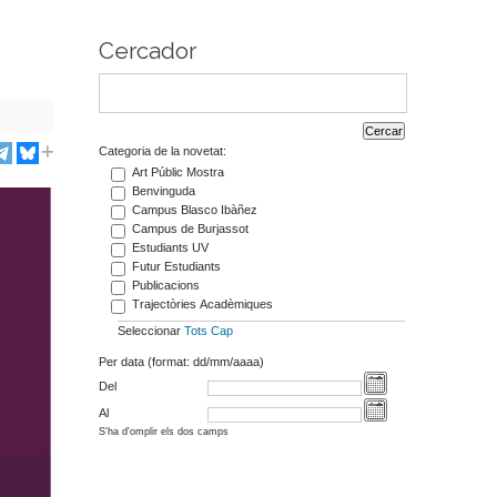
Cercador
Categoria de la novetat:
Art Públic Mostra
Benvinguda
Campus Blasco Ibàñez
Campus de Burjassot
Estudiants UV
Futur Estudiants
Publicacions
Trajectòries Acadèmiques
Seleccionar
Tots
Cap
Per data (format: dd/mm/aaaa)
Del
Al
S'ha d'omplir els dos camps