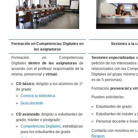
Formación en Competencias Digitales en
Sesiones a la c
las asignaturas
Formación en Competencias
Sesiones especializadas
a
Digitales
dentro de las asignaturas
de
petición de los interesados
acuerdo con el profesor responsable de la
relacionados con las Comp
misma, presencial y
virtual.
Digitales (el grupo mínimo p
es de 5 personas).
CD básico
, dirigido a los alumnos de 1º
Formación
presencial y vir
de grado:
Conoce la biblioteca
Pueden solicitarlas:
Guía docente
Estudiantes de grado
Estudiantes de máster y
CD avanzado
, dirigido a estudiantes de
grado, máster o postgrado:
Personal docente e inve
Competencias Digitales
, estratégicas
Contacta con nosotros en
L
para los estudiantes de grado
Respon