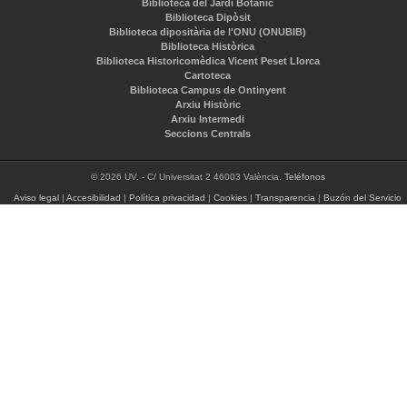
Biblioteca del Jardí Botànic
Biblioteca Dipòsit
Biblioteca dipositària de l'ONU (ONUBIB)
Biblioteca Històrica
Biblioteca Historicomèdica Vicent Peset Llorca
Cartoteca
Biblioteca Campus de Ontinyent
Arxiu Històric
Arxiu Intermedi
Seccions Centrals
© 2026 UV. - C/ Universitat 2 46003 València.
Teléfonos
Aviso legal
|
Accesibilidad
|
Política privacidad
|
Cookies
|
Transparencia
|
Buzón del Servicio