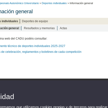
eonato Autonómico Universitario
>
Deportes individuales
> Información general
mación general
 individuales
Deportes de equipo
ación general
Resultados y memorias
Actas
ina web del CADU podéis consultar:
ento técnico de deportes individuales 2025-2027
 de celebración, reglamentos y boletines de cada competición
cidad
nformamos que utilizamos cookies propias y de terceros para realizar