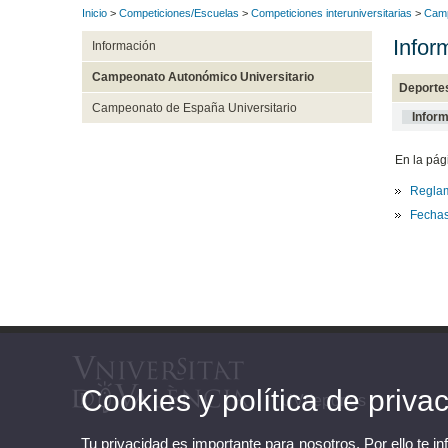
Inicio
>
Competiciones/Escuelas
>
Competiciones interuniversitarias
>
Camp
Infor
Información
Campeonato Autonómico Universitario
Deportes
Campeonato de España Universitario
Inform
En la pág
Reglam
Fechas
Cookies y política de priva
UVdeportes
Tu privacidad es importante para nosotros. Por ello te i