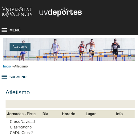
MENÚ
Atletismo
Inicio
> Atletismo
SUBMENU
Atletismo
Jornadas - Pista
Día
Horario
Lugar
Info
Cross Navidad-
Clasificatorio
CADU Cross*