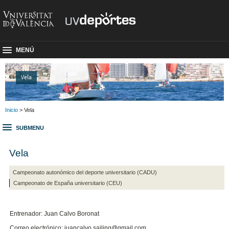
MENÚ
Vela
Inicio
> Vela
SUBMENU
Vela
Campeonato autonómico del deporte universitario (CADU)
Campeonato de España universitario (CEU)
Entrenador: Juan Calvo Boronat
Correo electrónico: juancalvo.sailing@gmail.com