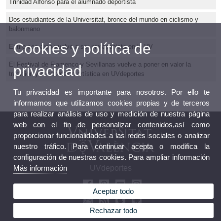
Trinidad Alfonso para el alumnado deportista
Dos estudiantes de la Universitat, bronce del mundo en ciclismo y
balonmano
Cookies y política de
El tiro con arco vuelve a ser protagonista en la UV
El Festival de Flamenco y Sevillanas vuelve a poner en valor la
privacidad
tradición y la expresión artística en UVdeportes
Tu privacidad es importante para nosotros. Por ello te
informamos que utilizamos cookies propias y de terceros
para realizar análisis de uso y medición de nuestra página
web con el fin de personalizar contenidos,así como
proporcionar funcionalidades a las redes sociales o analizar
nuestro tráfico. Para continuar acepta o modifica la
configuración de nuestras cookies. Para ampliar información
Más información
UVdeportes
Aceptar todo
Rechazar todo