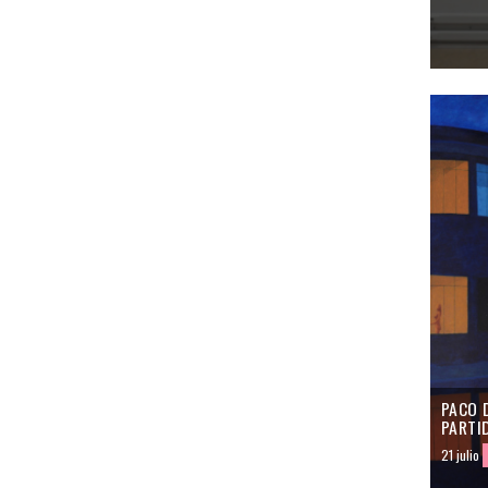
PACO D
PARTI
21 julio