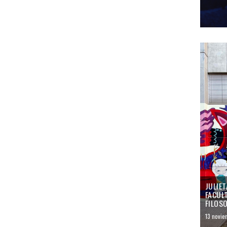
JULIET
FACULT
FILOSO
13 novie