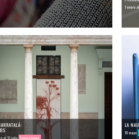
1 enero al
CARRATALÁ:
LA NA
BS
19 mayo
o al 31 julio
Exposiciones