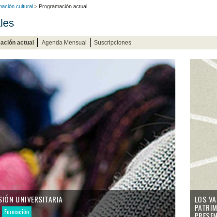
ación cultural
> Programación actual
les
ación actual
Agenda Mensual
Suscripciones
SIÓN UNIVERSITARIA
LOS VA
PATRI
o
Formación
PRESE