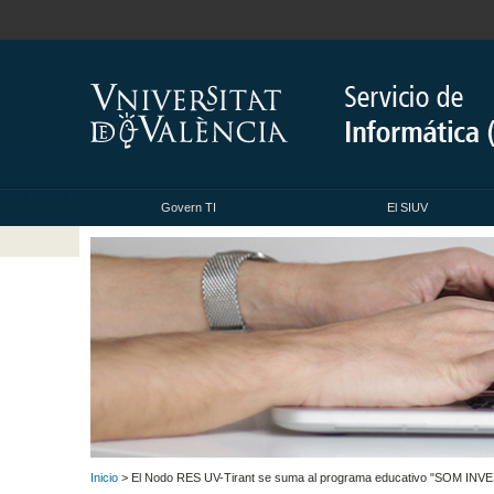
Govern TI
El SIUV
Inicio
> El Nodo RES UV-Tirant se suma al programa educativo "SOM INV