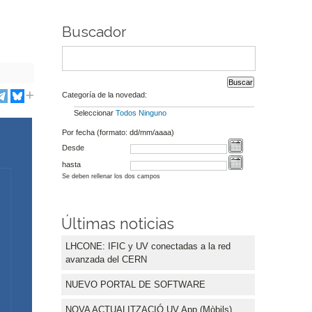
Buscador
Categoría de la novedad:
Seleccionar
Todos
Ninguno
Por fecha (formato: dd/mm/aaaa)
Desde
hasta
Se deben rellenar los dos campos
Últimas noticias
LHCONE: IFIC y UV conectadas a la red
avanzada del CERN
NUEVO PORTAL DE SOFTWARE
NOVA ACTUALITZACIÓ UV App (Mòbils)