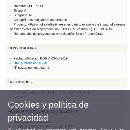
Nombre: CPI-19-314
Grupo: A
Subgrupo: A1
Categoría: Investigador/a en formació
Proyecto: «Fusion of satellite time-series data to examine the impact of extreme
weather events on crop production (CIDEGENT/2018/009), CPI-19-314»
Responsable del proyecto de investigación: Belen Franch Gras
CONVOCATORIA
Fecha publicación DOGV: 03-10-2019
URL publicación DOGV
Nº plazas convocadas: 1
SOLICITUDES
Plazo de presentación: Del 4 al 14 de octubre de 2019
Solicitud
Cookies y política de
RESULTADOS DEL PROCESO SELECTIVO
privacidad
Resultados de contratación
Fecha de publicación definitiva: 14-11-2019