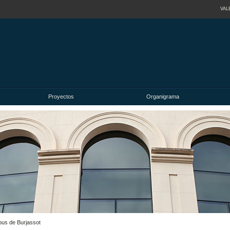
VAL
Proyectos
Organigrama
pus de Burjassot