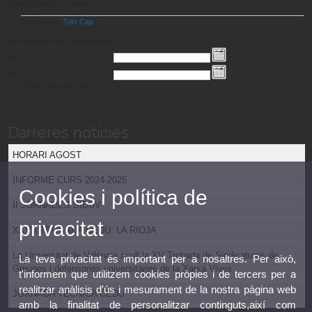
Categoria de la novetat:
Seleccionar
Tots
Cap
Per data (format: dd/mm/aaaa)
Del
Al
S'ha d'omplir els dos camps
Darreres notícies
HORARI AGOST
INFORME CURS 2024-2025
Cookies i política de
II JORNADES SIDUV
privacitat
XXVII TROBADA CEDU. LA RIOJA
La Universitat de València acull la XV Trobada de Sindicatures de
La teva privacitat és important per a nosaltres. Per això,
Greuges i defensories universitàries de la Xarxa Vives
t'informem que utilitzem cookies pròpies i de tercers per a
realitzar anàlisis d'ús i mesurament de la nostra pàgina web
JORNADA TÈCNICA CEDU
amb la finalitat de personalitzar continguts,així com