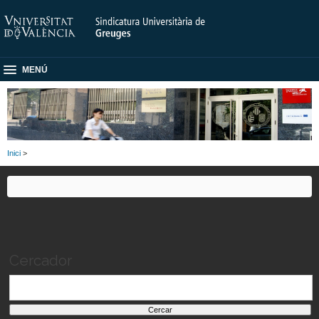
MENÚ
Inici
>
Cercador