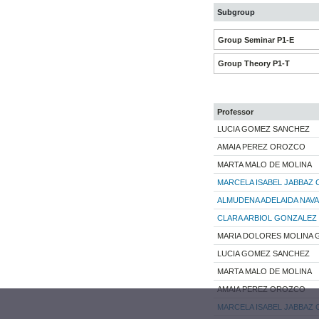
Subgroup
Group Seminar P1-E
Group Theory P1-T
Professor
LUCIA GOMEZ SANCHEZ
AMAIA PEREZ OROZCO
MARTA MALO DE MOLINA
MARCELA ISABEL JABBAZ
ALMUDENA ADELAIDA NAVA
CLARA ARBIOL GONZALEZ
MARIA DOLORES MOLINA 
LUCIA GOMEZ SANCHEZ
MARTA MALO DE MOLINA
AMAIA PEREZ OROZCO
MARCELA ISABEL JABBAZ