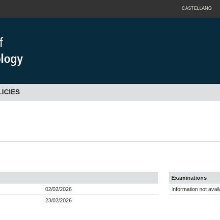
CASTELLANO
ICIES
Examinations
02/02/2026
Information not avail
23/02/2026