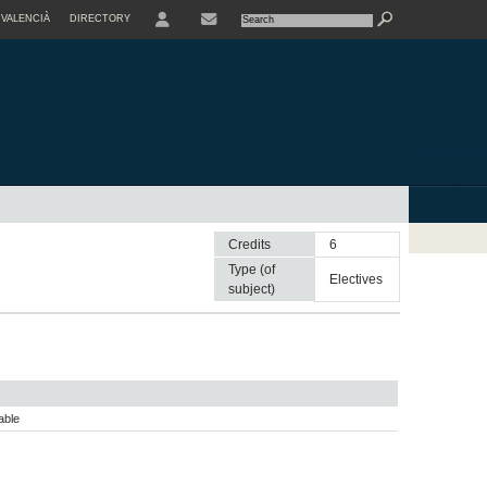
VALENCIÀ
DIRECTORY
USER
Credits
6
Type (of
electives
subject)
able