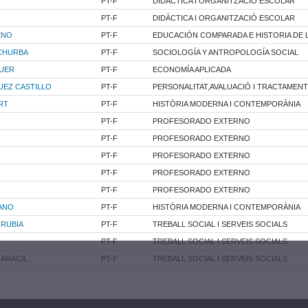
PT-F
DIDÀCTICA I ORGANITZACIÓ ESCOLAR
PT-F
DIDÀCTICA I ORGANITZACIÓ ESCOLAR
ENO
PT-F
EDUCACIÓN COMPARADA E HISTORIA DE 
 CHURBA
PT-F
SOCIOLOGÍA Y ANTROPOLOGÍA SOCIAL
GUER
PT-F
ECONOMÍA APLICADA
UEZ CASTILLO
PT-F
PERSONALITAT,AVALUACIÓ I TRACTAMEN
RT
PT-F
HISTÒRIA MODERNA I CONTEMPORÀNIA
PT-F
PROFESORADO EXTERNO
PT-F
PROFESORADO EXTERNO
PT-F
PROFESORADO EXTERNO
PT-F
PROFESORADO EXTERNO
PT-F
PROFESORADO EXTERNO
ANO
PT-F
HISTÒRIA MODERNA I CONTEMPORÀNIA
RRUBIA
PT-F
TREBALL SOCIAL I SERVEIS SOCIALS
PT-F
TREBALL SOCIAL I SERVEIS SOCIALS
ARACIL
PT-F
TREBALL SOCIAL I SERVEIS SOCIALS