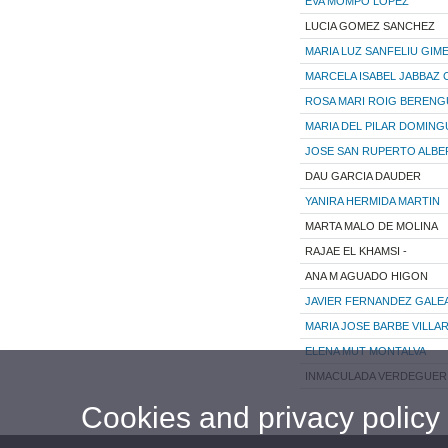
EVA MOMPO LOPEZ
LUCIA GOMEZ SANCHEZ
MARIA LUZ SANFELIU GIM
MARCELA ISABEL JABBAZ
ROSA MARI ROIG BEREN
MARIA DEL PILAR DOMING
JOSE SAN RUPERTO ALBE
DAU GARCIA DAUDER
YANIRA HERMIDA MARTIN
MARTA MALO DE MOLINA
RAJAE EL KHAMSI -
ANA M AGUADO HIGON
JAVIER FERNANDEZ GALE
MARIA JOSE BARBE VILLA
ELENA MUT MONTALVA
INMACULADA VERDEGUER 
Cookies and privacy policy