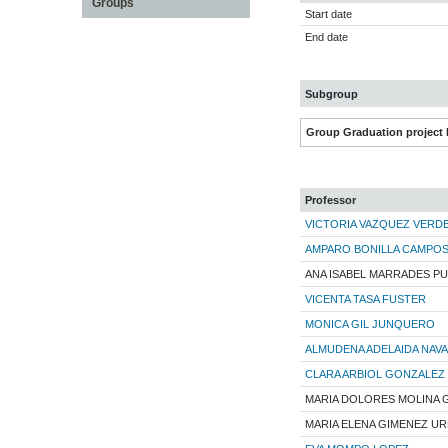
Groups
Start date
End date
Subgroup
Group Graduation project 
Professor
VICTORIA VAZQUEZ VERD
AMPARO BONILLA CAMPO
ANA ISABEL MARRADES PU
VICENTA TASA FUSTER
MONICA GIL JUNQUERO
ALMUDENA ADELAIDA NAVA
CLARA ARBIOL GONZALEZ
MARIA DOLORES MOLINA 
MARIA ELENA GIMENEZ U