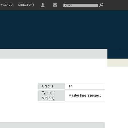
VALENCIÀ
DIRECTORY
USER
Credits
14
Type (of
master thesis project
subject)