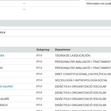
---
Information not avail
---
PT-F
Subgroup
Department
ERA
PT-F
TEORIA DE LA EDUCACIÓN
S
PT-F
PERSONALITAT,AVALUACIÓ I TRACTAMEN
IG
PT-F
PERSONALITAT,AVALUACIÓ I TRACTAMEN
PT-F
DRET CONSTITUCIONAL,CIA.POLÍTICA I 
PT-F
SOCIOLOGÍA Y ANTROPOLOGÍA SOCIAL
S SAURIN
PT-F
DIDÀCTICA I ORGANITZACIÓ ESCOLAR
PT-F
DIDÀCTICA I ORGANITZACIÓ ESCOLAR
GALVAÑ
PT-F
DIDÀCTICA I ORGANITZACIÓ ESCOLAR
RRACO
PT-F
DIDÀCTICA I ORGANITZACIÓ ESCOLAR