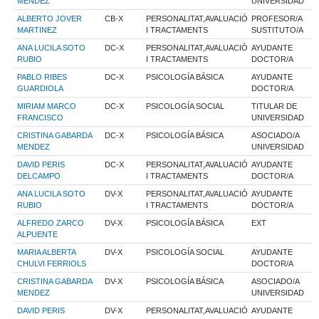
MENDEZ
UNIVERSIDAD
ALBERTO JOVER
CB-X
PERSONALITAT,AVALUACIÓ
PROFESOR/A
MARTINEZ
I TRACTAMENTS
SUSTITUTO/A
ANA LUCILA SOTO
DC-X
PERSONALITAT,AVALUACIÓ
AYUDANTE
RUBIO
I TRACTAMENTS
DOCTOR/A
PABLO RIBES
DC-X
PSICOLOGÍA BÁSICA
AYUDANTE
GUARDIOLA
DOCTOR/A
MIRIAM MARCO
DC-X
PSICOLOGÍA SOCIAL
TITULAR DE
FRANCISCO
UNIVERSIDAD
CRISTINA GABARDA
DC-X
PSICOLOGÍA BÁSICA
ASOCIADO/A
MENDEZ
UNIVERSIDAD
DAVID PERIS
DC-X
PERSONALITAT,AVALUACIÓ
AYUDANTE
DELCAMPO
I TRACTAMENTS
DOCTOR/A
ANA LUCILA SOTO
DV-X
PERSONALITAT,AVALUACIÓ
AYUDANTE
RUBIO
I TRACTAMENTS
DOCTOR/A
ALFREDO ZARCO
DV-X
PSICOLOGÍA BÁSICA
EXT
ALPUENTE
MARIA ALBERTA
DV-X
PSICOLOGÍA SOCIAL
AYUDANTE
CHULVI FERRIOLS
DOCTOR/A
CRISTINA GABARDA
DV-X
PSICOLOGÍA BÁSICA
ASOCIADO/A
MENDEZ
UNIVERSIDAD
DAVID PERIS
DV-X
PERSONALITAT,AVALUACIÓ
AYUDANTE