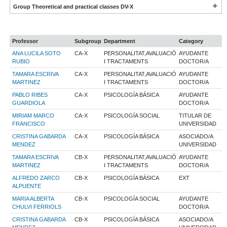
Group Theoretical and practical classes DV-X
Professor
Subgroup
Department
Category
ANA LUCILA SOTO
CA-X
PERSONALITAT,AVALUACIÓ
AYUDANTE
RUBIO
I TRACTAMENTS
DOCTOR/A
TAMARA ESCRIVA
CA-X
PERSONALITAT,AVALUACIÓ
AYUDANTE
MARTINEZ
I TRACTAMENTS
DOCTOR/A
PABLO RIBES
CA-X
PSICOLOGÍA BÁSICA
AYUDANTE
GUARDIOLA
DOCTOR/A
MIRIAM MARCO
CA-X
PSICOLOGÍA SOCIAL
TITULAR DE
FRANCISCO
UNIVERSIDAD
CRISTINA GABARDA
CA-X
PSICOLOGÍA BÁSICA
ASOCIADO/A
MENDEZ
UNIVERSIDAD
TAMARA ESCRIVA
CB-X
PERSONALITAT,AVALUACIÓ
AYUDANTE
MARTINEZ
I TRACTAMENTS
DOCTOR/A
ALFREDO ZARCO
CB-X
PSICOLOGÍA BÁSICA
EXT
ALPUENTE
MARIA ALBERTA
CB-X
PSICOLOGÍA SOCIAL
AYUDANTE
CHULVI FERRIOLS
DOCTOR/A
CRISTINA GABARDA
CB-X
PSICOLOGÍA BÁSICA
ASOCIADO/A