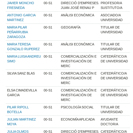
JAVIER MONCHO
00-S1
DIRECCIÓ D'EMPRESES.
PROFESOR/A
FRESNEDA
JUAN JOSÉ RENAU P
SUSTITUTO/A
ANTONIO GARCIA
00-S1
ANÀLISI ECONÒMICA
ASOCIADO/A
MARTINEZ
UNIVERSIDAD
MARIA PILAR
00-S1
GEOGRAFÍA
TITULAR DE
PEÑARRUBIA
UNIVERSIDAD
ZARAGOZA
MARIA TERESA
00-S1
ANÀLISI ECONÒMICA
TITULAR DE
GONZALO RUPEREZ
UNIVERSIDAD
MARIA LUISA ANDREU
00-S1
COMERCIALIZACIÓN E
CATEDRÁTICO/A
SIMO
INVESTIGACIÓN DE
DE UNIVERSIDAD
MERC
SILVIA SANZ BLAS
00-S1
COMERCIALIZACIÓN E
CATEDRÁTICO/A
INVESTIGACIÓN DE
DE UNIVERSIDAD
MERC
ELSA CIMADEVILLA
00-S1
COMERCIALIZACIÓN E
CATEDRÁTICO/A
GARCIA
INVESTIGACIÓN DE
DE UNIVERSIDAD
MERC
PILAR RIPOLL
00-S1
PSICOLOGÍA SOCIAL
TITULAR DE
BOTELLA
UNIVERSIDAD
JULIAN MARTINEZ
00-S1
ECONOMÍA APLICADA
AYUDANTE
MOYA
DOCTOR/A
JULIA OLMOS
00-S1
DIRECCIÓ D'EMPRESES.
CATEDRÁTICO/A