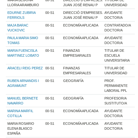
LLORIA ARAMBURO
JUAN JOSÉ RENAU P
UNIVERSIDAD
EDURNE ZUBIRIA
00-S1
DIRECCIÓ D'EMPRESES.
AYUDANTE
FERRIOLS
JUAN JOSÉ RENAU P
DOCTOR/A
MAJA BARAC
00-S1
ECONOMÍA APLICADA
CONTRATADO/A
VUCKOVIC
DOCTOR/A
PAULA MARIA SIMO
00-S1
ECONOMÍA APLICADA
AYUDANTE
TOMAS
DOCTOR/A
MARIA FUENCISLA
00-S1
FINANZAS
TITULAR DE
MARTINEZ LOBATO
EMPRESARIALES
ESCUELA
UNIVERSITARIA
ARACELI REIG PEREZ
00-S1
FINANZAS
TITULAR DE
EMPRESARIALES
UNIVERSIDAD
RUBEN ARNANDIS I
00-S1
GEOGRAFÍA
PROF.
AGRAMUNT
PERMANENTE
LABORAL PPL
MANUEL BERNETE
00-S1
GEOGRAFÍA
PROFESOR/A
NAVARRO
SUSTITUTO/A
MARINA MARFIL
00-S1
ECONOMÍA APLICADA
AYUDANTE
COTILLA
DOCTOR/A
MARIA ROSARIO
00-S1
ECONOMÍA APLICADA
AYUDANTE
ELENA BLASCO
DOCTOR/A
ESPAÑA