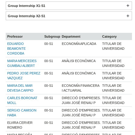
Group Internship X1-S1
Group Internship X2-S1
Professor
Subgroup
Department
Category
EDUARDO
00-S1
ECONOMÍA APLICADA
TITULAR DE
BEAMONTE
UNIVERSIDAD
CORDOBA
MARIA MERCEDES
00-S1
ANÀLISI ECONÒMICA
TITULAR DE
GUMBAU ALBERT
UNIVERSIDAD
PEDRO JOSE PEREZ
00-S1
ANÀLISI ECONÒMICA
TITULAR DE
VAZQUEZ
UNIVERSIDAD
MARIA DEL MAR
00-S1
ECONOMÍA FINANCERA
TITULAR DE
DEVESA CARPIO
I ACTUARIAL
UNIVERSIDAD
CARLES BORONAT
00-S1
DIRECCIÓ D'EMPRESES.
TITULAR DE
MOLL
JUAN JOSÉ RENAU P
UNIVERSIDAD
SERGIO CAMISON
00-S1
DIRECCIÓ D'EMPRESES.
TITULAR DE
HABA
JUAN JOSÉ RENAU P
UNIVERSIDAD
ELVIRA CERVER
00-S1
DIRECCIÓ D'EMPRESES.
TITULAR DE
ROMERO
JUAN JOSÉ RENAU P
UNIVERSIDAD
MARIA BEGOÑA
00-S1
DIRECCIÓ D'EMPRESES.
TITULAR DE