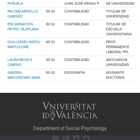
PEÑUELA
JUAN JOSÉ RENAU P
DE UNIVERSIDAD
PALOMA MERELLO
00-S1
CONTABILIDAD
TITULAR DE
GIMENEZ
UNIVERSIDAD
ENCARNACION
00-S1
CONTABILIDAD
TITULAR DE
PEYRO VILAPLANA
ESCUELA
UNIVERSITARIA
GUILLERMO MATEU
00-S1
CONTABILIDAD
PROF.
BARTOLOME
PERMANENTE
LABORAL PPL
LAURA BIOSCA
00-S1
CONTABILIDAD
ASOCIADO/A
GIMENO
UNIVERSIDAD
SANDRA
00-S1
GEOGRAFÍA
AYUDANTE
MAYORDOMO MAYA
DOCTOR/A
Department of Social Psychology