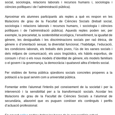
social, sociologia, relacions laborals i recursos humans i, sociologia i
ciències polítiques i de l’administració pública).
Aproximar els alumnes participants als reptes a què es respon en les
titulacions de grau de la Facultat de Ciències Socials (treball social,
sociologia i relacions laborals i recursos humans, i sociologia i ciències
polítiques i de l’administració pública). Aquests reptes poden ser, per
exemple, la precarietat, la sostenibilitat ecològica, l’envelliment, la igualtat de
gènere, les desigualtats i les discriminacions socials per raó ètnica, de
gènere o d’orientació sexual, la diversitat funcional, l’habitatge, l’educació,
les condicions laborals, els treballs dels joves, l’ús de les xarxes socials i
dels mitjans de comunicació, els usos lingüístics, els hàbits esportius, de
consum i d’oci o els nous models d’identitat de gènere, els models familiars
o el govern i la governança, la democràcia i qualsevol altra d’interès social.
Fer visibles de forma pública qüestions socials concretes properes a la
població a la qual servim com a universitat pública.
Fomentar entre l'alumnat l'interès pel coneixement de la societat i per la
intervenció i la sensibilitat per a la transformació socials. Acostar les
titulacions de grau de la Facultat de Ciències Socials a l’alumnat de
secundària, afavorint que es puguen conèixer els continguts i perfils
d’actuació professional.