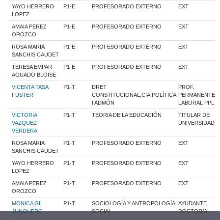
YAYO HERRERO
P1-E
PROFESORADO EXTERNO
EXT
LOPEZ
AMAIA PEREZ
P1-E
PROFESORADO EXTERNO
EXT
OROZCO
ROSA MARIA
P1-E
PROFESORADO EXTERNO
EXT
SANCHIS CAUDET
TERESA EMPAR
P1-E
PROFESORADO EXTERNO
EXT
AGUADO BLOISE
VICENTA TASA
P1-T
DRET
PROF.
FUSTER
CONSTITUCIONAL,CIA.POLÍTICA
PERMANENTE
I ADMÓN
LABORAL PPL
VICTORIA
P1-T
TEORIA DE LA EDUCACIÓN
TITULAR DE
VAZQUEZ
UNIVERSIDAD
VERDERA
ROSA MARIA
P1-T
PROFESORADO EXTERNO
EXT
SANCHIS CAUDET
YAYO HERRERO
P1-T
PROFESORADO EXTERNO
EXT
LOPEZ
AMAIA PEREZ
P1-T
PROFESORADO EXTERNO
EXT
OROZCO
MONICA GIL
P1-T
SOCIOLOGÍA Y ANTROPOLOGÍA
AYUDANTE
JUNQUERO
SOCIAL
DOCTOR/A