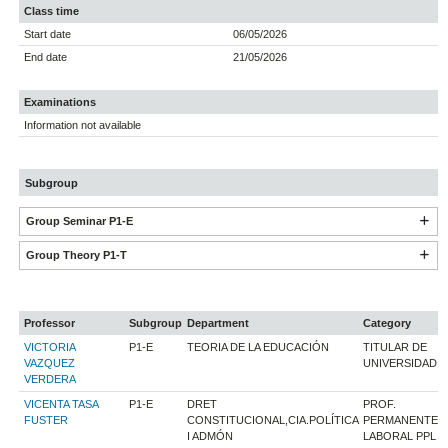
Class time
Start date
06/05/2026
End date
21/05/2026
Examinations
Information not available
Subgroup
Group Seminar P1-E
Group Theory P1-T
Professor
Subgroup
Department
Category
VICTORIA
P1-E
TEORIA DE LA EDUCACIÓN
TITULAR DE
VAZQUEZ
UNIVERSIDAD
VERDERA
VICENTA TASA
P1-E
DRET
PROF.
FUSTER
CONSTITUCIONAL,CIA.POLÍTICA
PERMANENTE
I ADMÓN
LABORAL PPL