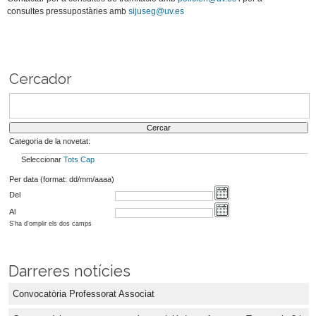
consultes pressupostàries amb
sijuseg@uv.es
Cercador
Categoria de la novetat:
Seleccionar
Tots
Cap
Per data (format: dd/mm/aaaa)
Del
Al
S'ha d'omplir els dos camps
Darreres notícies
Convocatòria Professorat Associat