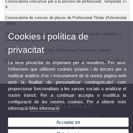
Convocatòria concursos per a la provisió de professorat. Temporals 3 i
4
Convocatòria de concurs de places de Professorat Titular d'Universitat
oberta
Cookies i política de
Oberta la convocatòria de concurs d'accés a places de catedràtic o
catedràtica per promoció interna
privacitat
Convocatòria Concurs Públic Professorat Permanent Laboral
Convocatòria 212. Catedràtics i catedràtiques d'Universitat. Torn lliure
La teva privacitat és important per a nosaltres. Per això,
t'informem que utilitzem cookies pròpies i de tercers per a
realitzar anàlisis d'ús i mesurament de la nostra pàgina web
amb la finalitat de personalitzar continguts,així com
proporcionar funcionalitats a les xarxes socials o analitzar el
nostre trànsit. Per a continuar accepta o modifica la
configuració de les nostres cookies. Per a obtenir més
informació
Més informació
Secció Sindical de FeSP-UGT
Acceptar tot